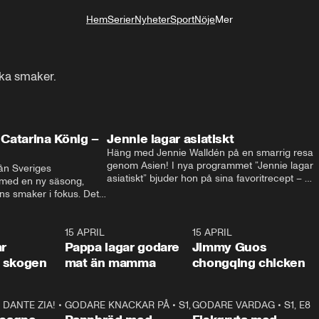
Hem
Serier
Nyheter
Sport
Nöje
Mer
Livsstil
ika smaker.
Catarina König –
Jennie lagar asiatiskt
Häng med Jennie Walldén på en smarrig resa 
genom Asien! I nya programmet ”Jennie lagar 
ån Sveriges 
asiatiskt” bjuder hon på sina favoritrecept – 
 med en ny säsong, 
från fräscha vietnamesiska sommarrullar till 
s smaker i fokus. Det 
krispig koreansk Bibimbap. Massor av smak, 
ingel, julfavoriter och 
smarta tips och matglädje utlovas!
rns fester till succé.
1:29
15 APRIL
0:53
15 APRIL
1:2
ar
Pappa lagar godare
Jimmy Guos
 i skogen
mat än mamma
chongqing chicken
DANTE ZIA!
16:10
•
GODARE KNACKAR PÅ
S1, E1
26:05
•
S1, E3
GODARE VARDAG
•
S1, E8
9:2