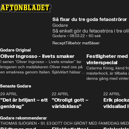
Så fixar du tre goda fetaoströror
Godare
Så enkelt gör du fetaoströra i tre ol
Godare
•
08.03.22
•
60 sek
Recept
Tillbehör mat
Såser
Godare Original
Oliver Ingrosso - livets smaker
Festligheter med 
I serien ”Oliver Ingrosso – Livets smaker” tar 
vinterspecial
krögaren och matälskaren Oliver med oss på 
Catarina König, känd fr
en smakresa genom Italien. Självklart hälsar 
mästerkock, är tillbaka
brodern Benjamin Ingrosso på i Rom.
denna gång med vintern
blir småplock till glöggm
Senaste Godare
enkla knep som gör vinte
29 APRIL
0:50
22 APRIL
1:00
22 APRIL
”Det är briljant – ett
”Otroligt gott –
Erik plock
genidrag”
världsklass”
vildsallad
Godare rekommenderar
THOMAS SJÖGREN
•
S1, E3
13:56
GOTT OCH GRÖNT MED FABBE
12:17
MIDDAG MED 
•
S2, E2