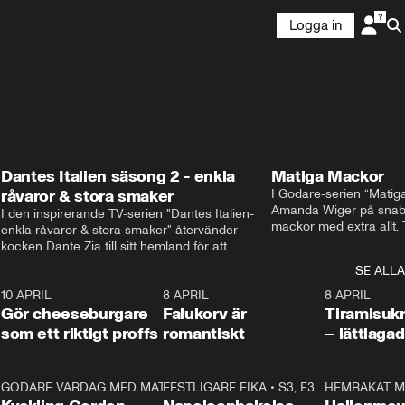
Logga in
Dantes Italien säsong 2 - enkla
Matiga Mackor
råvaror & stora smaker
I Godare-serien “Matig
Amanda Wiger på snabb
I den inspirerande TV-serien "Dantes Italien- 
mackor med extra allt. 
enkla råvaror & stora smaker" återvänder 
traditionella smörgåsarn
kocken Dante Zia till sitt hemland för att 
lunchmacka med chili ch
fördjupa sig i de kulinariska traditioner som 
SE ALLA
italiensk variant med vi
definierat Italiens själ. Denna säsong utforskar 
festliga snittar som gar
0
10 APRIL
Dante regionen Emilia-Romagna och staden 
2:04
8 APRIL
0:43
8 APRIL
Gör cheeseburgare
Parma, där han upptäcker den genuina 
Falukorv är
Tiramisuk
matfilosofin Cucina Povera.
som ett riktigt proffs
romantiskt
– lättlaga
2
GODARE VARDAG MED MATTIAS LARSSON
11:35
FESTLIGARE FIKA
•
S1, E6
•
S3, E3
13:18
HEMBAKAT M