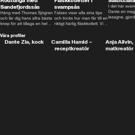
Rödtunga med
Fläskkotletter i
Salsiccial
Sandefjordssås
svampsås
I det här avsni
Dante en magi
Häng med Thomas Sjögren 
Fabian visar alla sina tips 
lasagne, gjord
och lär dig hans allra bästa 
och tricks hur man får till en 
med krämig b
knep för att tillaga en hel 
riktigt härlig fläskkotlett. Vi 
toppad med ma
fisk. I detta avsnitt blir de 
får även träffa den före 
Missa inte det
helstekt rödtunga med 
detta schlagerkungen 
Våra profiler
sandefjordssås och en 
Fredrik som lämnat stan 
Dante Zia, kock
Camilla Hamid –
Anja Allvin,
magisk sallad på pepparrot 
och sadlat om till grisbonde 
receptkreatör
matkreatör
och äpple.
på Gotland.