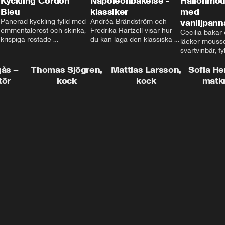
Kyckling Cordon
Napoleonbakelse -
Hallonmou
Bleu
klassiker
med
Panerad kyckling fylld med 
Andréa Brändström och 
vaniljpann
emmentalerost och skinka, 
Fredrika Hartzell visar hur 
Cecilia bakar e
krispiga rostade 
du kan laga den klassiska 
läcker mousse
salviapotatisar och hela 
napoleonbakelsen. En 
svartvinbär, fy
härligheten toppad med 
elegant och läcker efterrätt 
silkeslen vani
brynt smör och ärtor... Låter 
som imponerar vid varje 
gås –
Thomas Sjögren,
Mattias Larsson,
som vilar ova
Sofia He
det inte som en given succé 
tillfälle!
smulbotten. H
tör
kock
kock
matk
på middagsbordet i veckan? 
allting med va
Mattias visar dig alla tips 
vit chokladgrä
och trix för att du ska lyckas 
dig bästa tipse
med middagen.
dekorera en tår
snyggt!