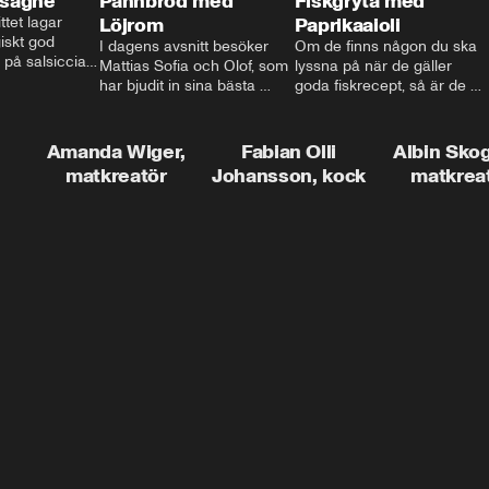
asagne
Pannbröd med
Fiskgryta med
ttet lagar 
Löjrom
Paprikaaioli
skt god 
I dagens avsnitt besöker 
Om de finns någon du ska 
 på salsiccia 
Mattias Sofia och Olof, som 
lyssna på när de gäller 
echamel och 
har bjudit in sina bästa 
goda fiskrecept, så är de 
ssa god ost. 
vänner Jessica och Roger, 
Thomas Sjögren. I det här 
ta!
för en trevlig middag. Han 
avsnittet får du receptet på 
visar hur man skapar en 
livets fiskgryta. Den perfekta 
Amanda Wiger,
Fabian Olli
Albin Sko
riktig restaurangupplevelse 
vardagsmatsfavoriten som 
matkreatör
Johansson, kock
matkrea
hemma, dom där extra 
funkar lika bra alla dagar i 
detaljerna som gör stor 
veckan.
skillnad och lyfta middagen 
till nästa nivå.