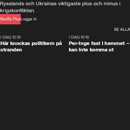
Rysslands och Ukrainas viktigaste plus och minus i 
krigskonflikten.
Skaffa Plus
Logga in
SE ALLA
I DAG 12:19
0:45
I DAG 10:16
Här knockas politikern på
Per-Inge fast i hemmet –
stranden
kan inte komma ut