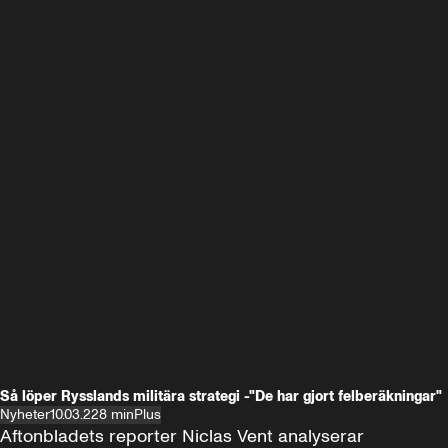
Så löper Rysslands militära strategi -"De har gjort felberäkningar"
Nyheter
10.03.22
8 min
Plus
Aftonbladets reporter Niclas Vent analyserar 