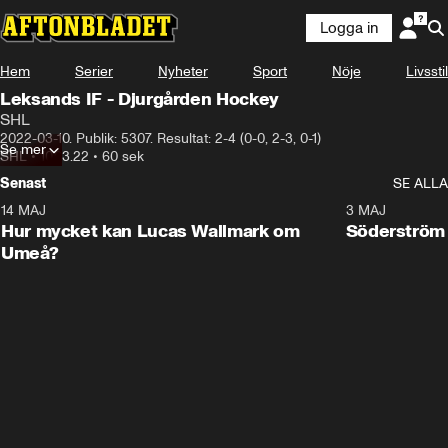
Logga in
Hem
Serier
Nyheter
Sport
Nöje
Livsstil
Leksands IF - Djurgården Hockey
SHL
2022-03-10. Publik: 5307. Resultat: 2-4 (0-0, 2-3, 0-1)
Se mer
SHL
•
10.03.22
•
60 sek
Senast
SE ALLA
14 MAJ
1:18
3 MAJ
Plus
Hur mycket kan Lucas Wallmark om
Söderström
Umeå?