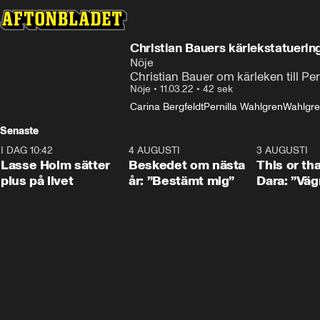
Christian Bauers kärlekstatuering 
Nöje
Christian Bauer om kärleken till Pe
Nöje
•
11.03.22
•
42 sek
Carina Bergfeldt
Pernilla Wahlgren
Wahlgre
Senaste
I DAG 10:42
1:04
4 AUGUSTI
0:24
3 AUGUSTI
Lasse Holm sätter
Beskedet om nästa
This or th
plus på livet
år: ”Bestämt mig”
Dara: ”Väg