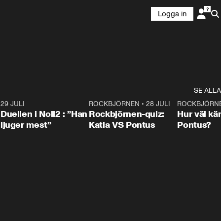
Logga in
SE ALLA
9
29 JULI
0:47
ROCKBJÖRNEN
•
28 JULI
0:15
ROCKBJÖRN
Duellen i Noll2 : ”Han
Rockbjörnen-quiz:
Hur väl kä
ljuger mest”
Katia VS Pontus
Pontus?