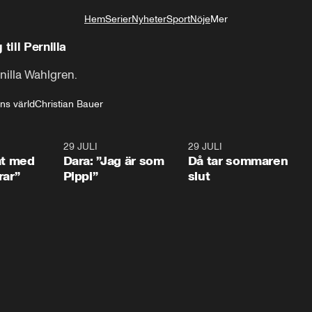
Hem
Serier
Nyheter
Sport
Nöje
Mer
Livsstil
till Pernilla
rnilla Wahlgren.
ns värld
Christian Bauer
1:02
29 JULI
0:41
29 JULI
0:3
at med
Dara: ”Jag är som
Då tar sommaren
rar”
Pippi”
slut