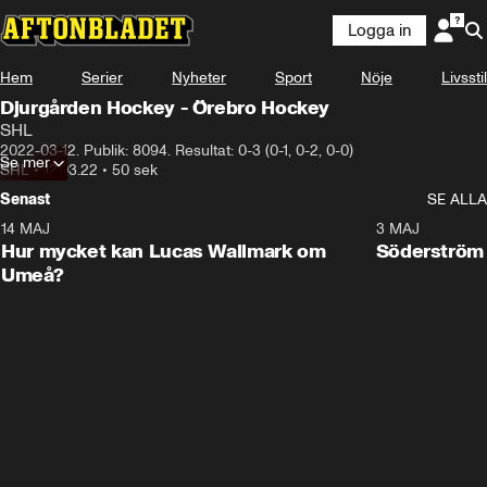
Logga in
Hem
Serier
Nyheter
Sport
Nöje
Livsstil
Djurgården Hockey - Örebro Hockey
SHL
2022-03-12. Publik: 8094. Resultat: 0-3 (0-1, 0-2, 0-0)
Se mer
SHL
•
12.03.22
•
50 sek
Senast
SE ALLA
14 MAJ
1:18
3 MAJ
Plus
Hur mycket kan Lucas Wallmark om
Söderström
Umeå?