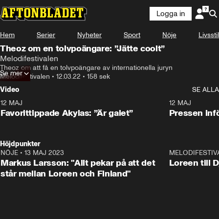
Logga in
Hem
Serier
Nyheter
Sport
Nöje
Livsstil
Theoz om en tolvpoängare: ”Jätte coolt”
Melodifestivalen
Theoz om att få en tolvpoängare av internationella juryn
Se mer
Melodifestivalen
•
12.03.22
•
158 sek
Video
SE ALLA
12 MAJ
1:04
12 MAJ
Favorittippade Akylas: ”Är galet”
Pressen infö
Höjdpunkter
NÖJE
•
13 MAJ 2023
18:32
MELODIFESTIV
Markus Larsson: "Allt pekar på att det
Loreen till 
står mellan Loreen och Finland"