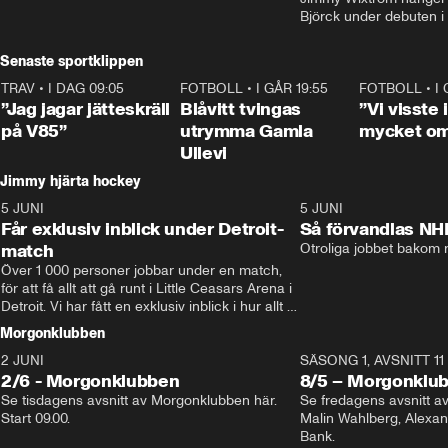
Björck under debuten i
Senaste sportklippen
TRAV
•
I DAG 09:05
1:06
FOTBOLL
•
I GÅR 19:55
0:29
FOTBOLL
•
I
”Jag jagar jätteskräll
Blåvitt tvingas
”Vi visste
på V85”
utrymma Gamla
mycket o
Ullevi
Jimmy hjärta hockey
5 JUNI
11:14
5 JUNI
Får exklusiv inblick under Detroit-
Så förvandlas NH
match
Otroliga jobbet bakom r
Över 1 000 personer jobbar under en match, 
för att få allt att gå runt i Little Ceasars Arena i 
Detroit. Vi har fått en exklusiv inblick i hur allt 
fungerar inför och under match i världens 
Morgonklubben
bästa hockeyliga
2 JUNI
SÄSONG 1, AVSNITT 11
2/6 - Morgonklubben
8/5 – Morgonklu
Se tisdagens avsnitt av Morgonklubben här. 
Se fredagens avsnitt 
Start 09.00. 
Malin Wahlberg, Alexa
Bank. 