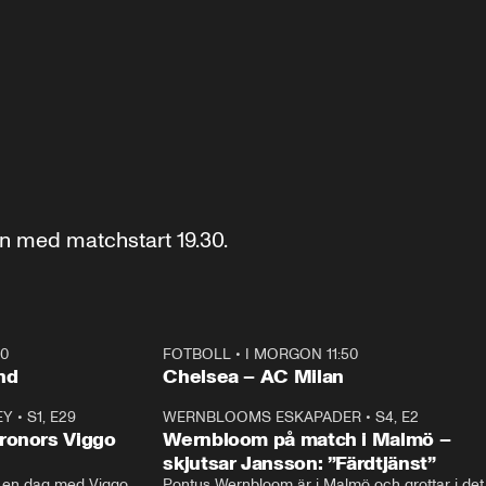
n med matchstart 19.30.
40
FOTBOLL
•
I MORGON 11:50
Plus
nd
Chelsea – AC Milan
EY
•
S1, E29
17:38
WERNBLOOMS ESKAPADER
•
S4, E2
38:2
ronors Viggo
Wernbloom på match i Malmö –
skjutsar Jansson: ”Färdtjänst”
en dag med Viggo 
Pontus Wernbloom är i Malmö och grottar i det 