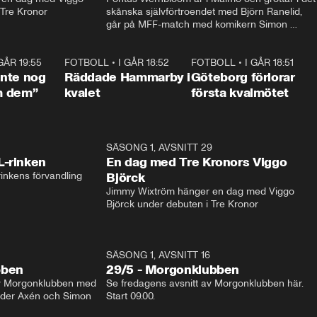
 Tre Kronor
skånska självförtroendet med Björn Ranelid, 
går på MFF-match med komikern Simon 
”Chippen” Svensson och hjälper skadade 
stjärnbacken Pontus Jansson hem. 
 GÅR 19:55
1:56
FOTBOLL
•
I GÅR 18:52
2:17
FOTBOLL
•
I GÅR 18:51
2:1
 inte nog
Räddade Hammarby i
Göteborg förlorar
m dem”
kvalet
första kvalmötet
1:04
SÄSONG 1, AVSNITT 29
17:3
L-rinken
En dag med Tre Kronors Viggo
inkens förvandling
Björck
Jimmy Wixtröm hänger en dag med Viggo 
Björck under debuten i Tre Kronor
SÄSONG 1, AVSNITT 16
bben
29/5 - Morgonklubben
av Morgonklubben med 
Se fredagens avsnitt av Morgonklubben här. 
nder Axén och Simon 
Start 09.00. 