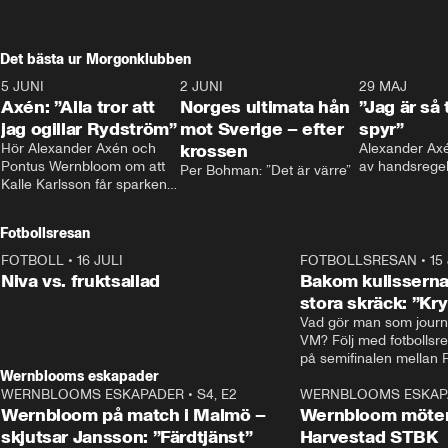
Det bästa ur Morgonklubben
5 JUNI
0:44
2 JUNI
0:26
29 MAJ
Axén: ”Alla tror att
Norges ultimata hån
”Jag är så 
jag ogillar Rydström”
mot Sverige – efter
spyr”
Hör Alexander Axén och 
krossen
Alexander Axén
Pontus Wernbloom om att 
av handsrege
Per Bohman: ”Det är värre”
Kalle Karlsson får sparken 
från Bajen och att Henrik 
Rydström tar över
Fotbollsresan
FOTBOLL
•
16 JULI
0:44
FOTBOLLSRESAN
•
15
Niva vs. fruktsallad
Bakom kulisserna
stora skräck: ”Kr
Vad gör man som journa
VM? Följ med fotbollsr
Wernblooms eskapader
WERNBLOOMS ESKAPADER
•
S4, E2
38:23
WERNBLOOMS ESKAP
Wernbloom på match i Malmö –
Wernbloom möter
skjutsar Jansson: ”Färdtjänst”
Harvestad STBK