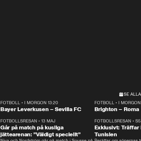
SE ALLA
FOTBOLL
•
I MORGON 13:20
FOTBOLL
•
I MORGON 
Plus
Plus
Bayer Leverkusen – Sevilla FC
Brighton – Roma
3
FOTBOLLSRESAN
•
13 MAJ
33:19
FOTBOLLSRESAN
•
S5
Går på match på kusliga
Exklusivt: Träffar
jättearenan: ”Väldigt speciellt”
Tunisien
Niva och Nordström går på match i Sousse på 
Berättar om sönernas tu