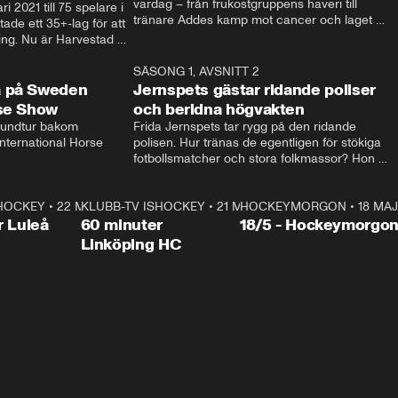
vardag – från frukostgruppens haveri till 
i 2021 till 75 spelare i 
tränare Addes kamp mot cancer och laget 
de ett 35+-lag för att 
som siktar mot Allsvenskan.
ing. Nu är Harvestad 
ch Wernbloom kliver 
14:14
SÄSONG 1, AVSNITT 2
24:5
a på Sweden
Jernspets gästar ridande poliser
rse Show
och beridna högvakten
rundtur bakom 
Frida Jernspets tar rygg på den ridande 
ternational Horse 
polisen. Hur tränas de egentligen för stökiga 
fotbollsmatcher och stora folkmassor? Hon 
hälsar även på hos beridna högvakten, som 
den här dagen ska byta av högvakten, som 
SHOCKEY
1:00:28
•
22 MAJ
KLUBB-TV ISHOCKEY
vaktar slottet.
1:00:18
•
21 MAJ
HOCKEYMORGON
•
18 MAJ
Plus
r Luleå
60 minuter
18/5 - Hockeymorgo
Linköping HC