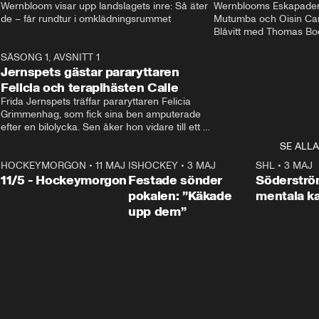
Wernbloom visar upp landslagets inre: Så äter 
Wernblooms Eskapader:
de – får rundtur i omklädningsrummet
Mutumba och Oisin Cant
Blåvitt med Thomas Bo
0
SÄSONG 1, AVSNITT 1
25:12
Jernspets gästar pararyttaren
Felicia och terapihästen Calle
Frida Jernspets träffar pararyttaren Felicia 
Grimmenhag, som fick sina ben amputerade 
efter en bilolycka. Sen åker hon vidare till ett 
vård- och omsorgsboende med den 76 
SE ALLA
centimeter höga terapihästen Calle.
HOCKEYMORGON
•
11 MAJ
ISHOCKEY
•
3 MAJ
0:22
SHL
•
3 MAJ
n
11/5 - Hockeymorgon
Festade sönder
Söderströ
pokalen: ”Käkade
mentala 
upp dem”