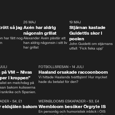
0:30
26 MAJ
0:31
19 MAJ
0:4
trött så jag
Axén har aldrig
Stjärnan kastade
någonsin grillat
Guidettis skor i
 har fått nog 
Alexander Axén påstår att 
poolen
ln
han aldrig någonsin i sitt liv 
John Guidetti om stjärnans 
har grillat
utfall: ”Fick fiska upp”
 JULI
36:52
FOTBOLLSRESAN
•
14 JULI
0:3
 på VM – Nivas
Haaland orsakade raccoonboom
yper i kroppen”
Vi hittade Haalands tvättbjörn! Hur mycket 
hade du betalat för den?
list en matchdag på 
esan bakom kulisserna 
på semifinalen mellan Frankrike och Spanien. 
ADER
•
S4, E1
32:14
WERNBLOOMS ESKAPADER
•
S3, E4
33:1
Plus
 eldsjälen bakom
Wernbloom besöker Örgryte IS
En personlig och humoristisk inblick i ÖIS 