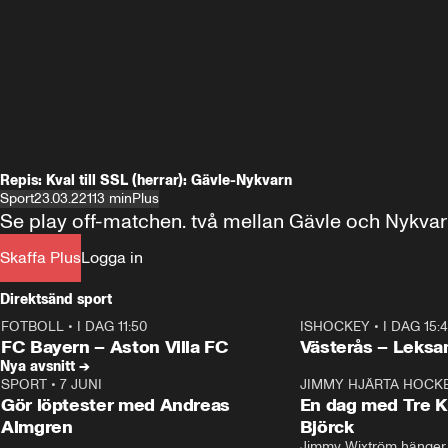
Repis: Kval till SSL (herrar): Gävle-Nykvarn
Sport
23.03.22
113 min
Plus
Se play off-matchen. två mellan Gävle och Nykvar
Skaffa Plus
Logga in
Direktsänd sport
FOTBOLL
•
I DAG 11:50
ISHOCKEY
•
I DAG 15:
Plus
Plus
FC Bayern – Aston Villa FC
Västerås – Leksa
Nya avsnitt →
SPORT
•
7 JUNI
16:36
JIMMY HJÄRTA HOCK
Gör löptester med Andreas
En dag med Tre K
Almgren
Björck
Jimmy Wixtröm hänger 