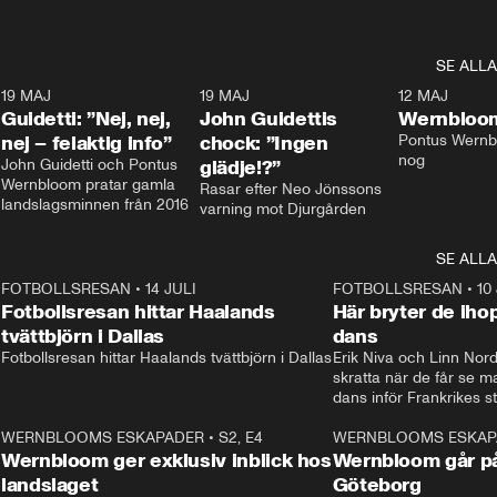
SE ALLA
3
19 MAJ
0:39
19 MAJ
0:34
12 MAJ
Guidetti: ”Nej, nej,
John Guidettis
Wernbloom
nej – felaktig info”
chock: ”Ingen
Pontus Wernbl
nog
John Guidetti och Pontus 
glädje!?”
Wernbloom pratar gamla 
Rasar efter Neo Jönssons 
landslagsminnen från 2016
varning mot Djurgården
SE ALLA
8
FOTBOLLSRESAN
•
14 JULI
41:35
FOTBOLLSRESAN
•
10
Fotbollsresan hittar Haalands
Här bryter de ih
tvättbjörn i Dallas
dans
Fotbollsresan hittar Haalands tvättbjörn i Dallas
Erik Niva och Linn Nord
skratta när de får se 
dans inför Frankrikes st
VM-kvartsfinalen. 
4
WERNBLOOMS ESKAPADER
•
S2, E4
24:20
WERNBLOOMS ESKAP
Plus
Wernbloom ger exklusiv inblick hos
Wernbloom går på
landslaget
Göteborg