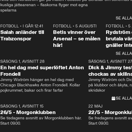
kusliga jättearenan – flaskorna flyger mot egna 
spelarna 
SE ALLA
7
FOTBOLL
•
I GÅR 12:41
0:42
FOTBOLL
•
5 AUGUSTI
1:30
FOTBOLL
•
5
Salah anländer till
Betis vinner över
Rydström
Trabzonspor
Arsenal – se målen
brutala vä
här!
gnäller int
SE ALLA
8
SÄSONG 1, AVSNITT 28
20:38
SÄSONG 1, AVSNITT 2
Plus
En hel dag med superlöftet Anton
Dick & Jimmy test
Frondell
chockas av skill
Jimmy Wixtröm hänger en hel dag med 
Jimmy Wixtröm och Dick
Chicago Blackhawks Anton Frondell. Kollar 
på klubbor och åkyta, r
pojkrummet, bakar och firar farfar
skridskor 
SE ALLA
SÄSONG 1, AVSNITT 15
22 MAJ
26/5 - Morgonklubben
22/5 - Morgonkl
Se tisdagens avsnitt av Morgonklubben här. 
Se fredagens avsnitt a
Start 09.00. 
Start 09.00. 