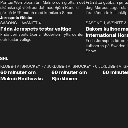
Pontus Wernbloom är i Malmö och grottar i det 
Från åtta gubbar i januar
skånska självförtroendet med Björn Ranelid, 
dag. Marcus Lager starta
går på MFF-match med komikern Simon 
lära känna folk i Linköp
Jernspets Gästar
”Chippen” Svensson och hjälper skadade 
STBK en institution – o
SÄSONG 1, AVSNITT 4
stjärnbacken Pontus Jansson hem. 
13:37
rakt in i värmen.
SÄSONG 1, AVSNITT 3
Frida Jernspets testar voltige
Bakom kulissern
Frida Jernspets åker till Södertörn ryttarcenter 
International Ho
och testar voltige
Frida Jernspets får en 
kulisserna på Sweden In
Show
SHL
KLUBB-TV ISHOCKEY
1:02:53
•
7 JUNI
KLUBB-TV ISHOCKEY
1:00:59
•
6 JUNI
KLUBB-TV I
Plus
Plus
60 minuter om
60 minuter om
60 minute
Malmö Redhawks
Björklöven