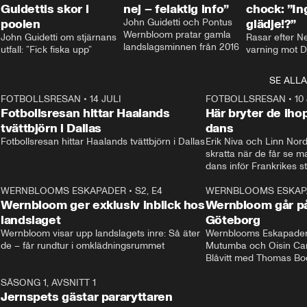
Guidettis skor i
nej – felaktig info”
chock: ”I
poolen
John Guidetti och Pontus 
glädje!?”
Wernbloom pratar gamla 
John Guidetti om stjärnans 
Rasar efter N
landslagsminnen från 2016
utfall: ”Fick fiska upp”
varning mot D
SE ALLA
8
FOTBOLLSRESAN
•
14 JULI
41:35
FOTBOLLSRESAN
•
10
Fotbollsresan hittar Haalands
Här bryter de ih
tvättbjörn i Dallas
dans
Fotbollsresan hittar Haalands tvättbjörn i Dallas
Erik Niva och Linn Nord
skratta när de får se 
dans inför Frankrikes st
VM-kvartsfinalen. 
4
WERNBLOOMS ESKAPADER
•
S2, E4
24:20
WERNBLOOMS ESKAP
Plus
Wernbloom ger exklusiv inblick hos
Wernbloom går på
landslaget
Göteborg
Wernbloom visar upp landslagets inre: Så äter 
Wernblooms Eskapader:
de – får rundtur i omklädningsrummet
Mutumba och Oisin Cant
Blåvitt med Thomas Bo
0
SÄSONG 1, AVSNITT 1
25:12
Jernspets gästar pararyttaren