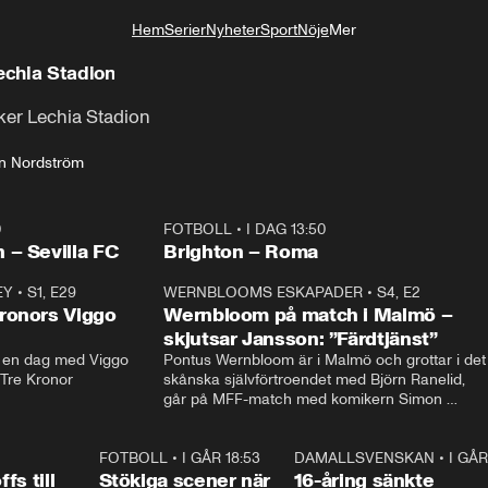
Hem
Serier
Nyheter
Sport
Nöje
Mer
Livsstil
Lechia Stadion
ker Lechia Stadion
n Nordström
0
FOTBOLL
•
I DAG 13:50
Plus
 – Sevilla FC
Brighton – Roma
EY
•
S1, E29
17:38
WERNBLOOMS ESKAPADER
•
S4, E2
38:2
ronors Viggo
Wernbloom på match i Malmö –
skjutsar Jansson: ”Färdtjänst”
en dag med Viggo 
Pontus Wernbloom är i Malmö och grottar i det 
 Tre Kronor
skånska självförtroendet med Björn Ranelid, 
går på MFF-match med komikern Simon 
”Chippen” Svensson och hjälper skadade 
stjärnbacken Pontus Jansson hem. 
0:23
FOTBOLL
•
I GÅR 18:53
1:44
DAMALLSVENSKAN
•
I GÅR
0:4
fs till
Stökiga scener när
16-åring sänkte