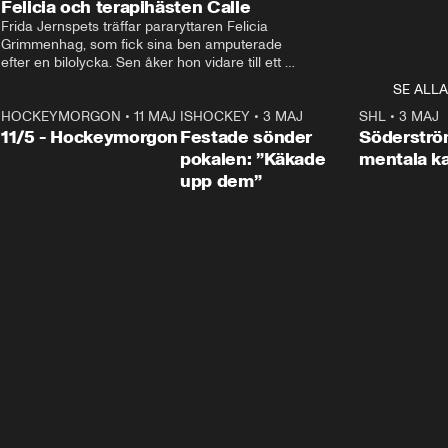
Felicia och terapihästen Calle
Frida Jernspets träffar pararyttaren Felicia 
Grimmenhag, som fick sina ben amputerade 
efter en bilolycka. Sen åker hon vidare till ett 
vård- och omsorgsboende med den 76 
SE ALLA
centimeter höga terapihästen Calle.
HOCKEYMORGON
•
11 MAJ
ISHOCKEY
•
3 MAJ
0:22
SHL
•
3 MAJ
n
11/5 - Hockeymorgon
Festade sönder
Söderströ
pokalen: ”Käkade
mentala 
upp dem”