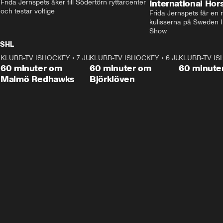
Frida Jernspets åker till Södertörn ryttarcenter 
International Ho
och testar voltige
Frida Jernspets får en 
kulisserna på Sweden In
Show
SHL
KLUBB-TV ISHOCKEY
1:02:53
•
7 JUNI
KLUBB-TV ISHOCKEY
1:00:59
•
6 JUNI
KLUBB-TV I
Plus
Plus
60 minuter om
60 minuter om
60 minute
Malmö Redhawks
Björklöven