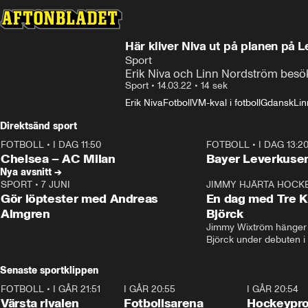
Här kliver Niva ut på planen på 
Sport
Erik Niva och Linn Nordström besö
Sport
•
14.03.22
•
14 sek
Erik Niva
Fotboll
VM-kval i fotboll
Gdansk
Lin
Direktsänd sport
FOTBOLL
•
I DAG 11:50
FOTBOLL
•
I DAG 13:2
Plus
Plus
Chelsea – AC Milan
Bayer Leverkusen
Nya avsnitt →
SPORT
•
7 JUNI
16:36
JIMMY HJÄRTA HOCK
Gör löptester med Andreas
En dag med Tre K
Almgren
Björck
Jimmy Wixtröm hänger 
Björck under debuten i
Senaste sportklippen
FOTBOLL
•
I GÅR 21:51
0:31
I GÅR 20:55
0:29
I GÅR 20:54
Värsta rivalen
Fotbollsarena
Hockeyprof