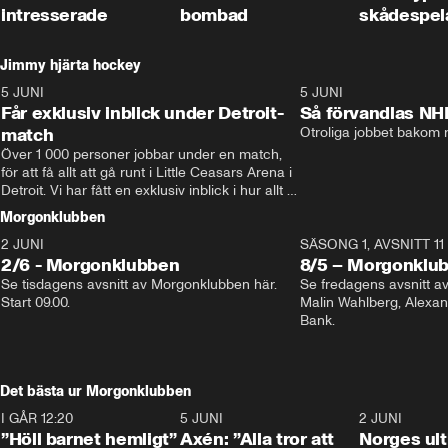
intresserade
bombad
skådespel
Jimmy hjärta hockey
5 JUNI
11:14
5 JUNI
Får exklusiv inblick under Detroit-
Så förvandlas NH
match
Otroliga jobbet bakom r
Över 1 000 personer jobbar under en match, 
för att få allt att gå runt i Little Ceasars Arena i 
Detroit. Vi har fått en exklusiv inblick i hur allt 
fungerar inför och under match i världens 
Morgonklubben
bästa hockeyliga
2 JUNI
SÄSONG 1, AVSNITT 11
2/6 - Morgonklubben
8/5 – Morgonklu
Se tisdagens avsnitt av Morgonklubben här. 
Se fredagens avsnitt 
Start 09.00. 
Malin Wahlberg, Alexa
Bank. 
Det bästa ur Morgonklubben
I GÅR 12:20
1:14
5 JUNI
0:44
2 JUNI
”Höll barnet hemligt”
Axén: ”Alla tror att
Norges ul