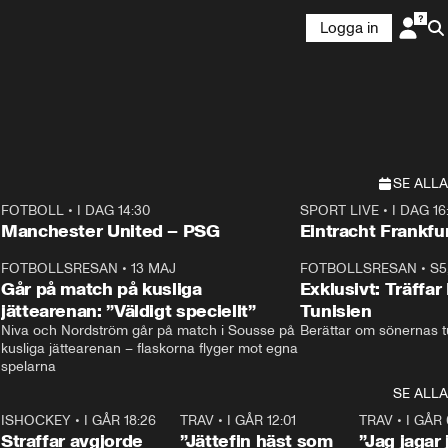
Logga in
SE ALLA
FOTBOLL
•
I DAG 14:30
SPORT LIVE
•
I DAG 16
Plus
Plus
Manchester United – PSG
Eintracht Frankfu
3
FOTBOLLSRESAN
•
13 MAJ
33:19
FOTBOLLSRESAN
•
S5
Går på match på kusliga
Exklusivt: Träffar
jättearenan: ”Väldigt speciellt”
Tunisien
Niva och Nordström går på match i Sousse på 
Berättar om sönernas tu
kusliga jättearenan – flaskorna flyger mot egna 
spelarna 
SE ALLA
 18:52
7
ISHOCKEY
•
I GÅR 18:26
2:19
TRAV
•
I GÅR 12:01
5:16
TRAV
•
I GÅR 
Straffar avgjorde
”Jättefin häst som
”Jag jagar 