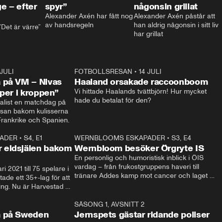
e – efter
spyr”
någonsin grillat
Alexander Axén har fått nog 
Alexander Axén påstår att 
av handsregeln
han aldrig någonsin i sitt liv 
Det är värre”
har grillat
 JULI
36:52
FOTBOLLSRESAN
•
14 JULI
0:3
 på VM – Nivas
Haaland orsakade raccoonboom
yper i kroppen”
Vi hittade Haalands tvättbjörn! Hur mycket 
hade du betalat för den?
list en matchdag på 
esan bakom kulisserna 
på semifinalen mellan Frankrike och Spanien. 
ADER
•
S4, E1
32:14
WERNBLOOMS ESKAPADER
•
S3, E4
33:1
Plus
 eldsjälen bakom
Wernbloom besöker Örgryte IS
En personlig och humoristisk inblick i ÖIS 
vardag – från frukostgruppens haveri till 
i 2021 till 75 spelare i 
tränare Addes kamp mot cancer och laget 
de ett 35+-lag för att 
som siktar mot Allsvenskan.
ing. Nu är Harvestad 
ch Wernbloom kliver 
14:14
SÄSONG 1, AVSNITT 2
24:5
a på Sweden
Jernspets gästar ridande poliser