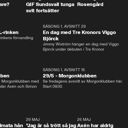
are?
GIF Sundsvall tunga
Rosengård
svit fortsätter
1:04
SÄSONG 1, AVSNITT 29
17:3
L-rinken
En dag med Tre Kronors Viggo
inkens förvandling
Björck
Jimmy Wixtröm hänger en dag med Viggo 
Björck under debuten i Tre Kronor
SÄSONG 1, AVSNITT 16
bben
29/5 - Morgonklubben
av Morgonklubben med 
Se fredagens avsnitt av Morgonklubben här. 
nder Axén och Simon 
Start 09.00. 
0:26
29 MAJ
0:30
26 MAJ
0:3
timata hån
”Jag är så trött så jag
Axén har aldrig