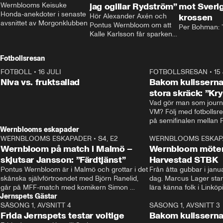
Wernblooms Keisuke 
jag ogillar Rydström”
mot Sverig
Honda-anekdoter i senaste 
Hör Alexander Axén och 
krossen
avsnittet av Morgonklubben
Pontus Wernbloom om att 
Per Bohman: ”
Kalle Karlsson får sparken 
från Bajen och att Henrik 
Rydström tar över
Fotbollsresan
FOTBOLL
•
16 JULI
0:44
FOTBOLLSRESAN
•
15
Niva vs. fruktsallad
Bakom kulisserna
stora skräck: ”Kr
Vad gör man som journa
VM? Följ med fotbollsr
Wernblooms eskapader
WERNBLOOMS ESKAPADER
•
S4, E2
38:23
WERNBLOOMS ESKAP
Wernbloom på match i Malmö –
Wernbloom möter
skjutsar Jansson: ”Färdtjänst”
Harvestad STBK
Pontus Wernbloom är i Malmö och grottar i det 
Från åtta gubbar i januar
skånska självförtroendet med Björn Ranelid, 
dag. Marcus Lager starta
går på MFF-match med komikern Simon 
lära känna folk i Linköp
Jernspets Gästar
”Chippen” Svensson och hjälper skadade 
STBK en institution – o
SÄSONG 1, AVSNITT 4
stjärnbacken Pontus Jansson hem. 
13:37
rakt in i värmen.
SÄSONG 1, AVSNITT 3
Frida Jernspets testar voltige
Bakom kulissern