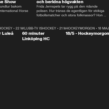
rse Show
och beridna högvakten
rundtur bakom 
Frida Jernspets tar rygg på den ridande 
ternational Horse 
polisen. Hur tränas de egentligen för stökiga 
fotbollsmatcher och stora folkmassor? Hon 
hälsar även på hos beridna högvakten, som 
den här dagen ska byta av högvakten, som 
SHOCKEY
1:00:28
•
22 MAJ
KLUBB-TV ISHOCKEY
vaktar slottet.
1:00:18
•
21 MAJ
HOCKEYMORGON
•
18 MAJ
Plus
r Luleå
60 minuter
18/5 - Hockeymorgo
Linköping HC