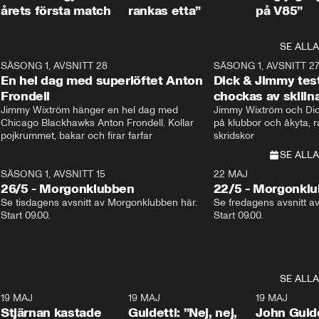
årets första match
rankas etta”
på V85”
SE ALLA
8
SÄSONG 1, AVSNITT 28
20:38
SÄSONG 1, AVSNITT 2
Plus
En hel dag med superlöftet Anton
Dick & Jimmy test
Frondell
chockas av skill
Jimmy Wixtröm hänger en hel dag med 
Jimmy Wixtröm och Dick
Chicago Blackhawks Anton Frondell. Kollar 
på klubbor och åkyta, r
pojkrummet, bakar och firar farfar
skridskor 
SE ALLA
SÄSONG 1, AVSNITT 15
22 MAJ
26/5 - Morgonklubben
22/5 - Morgonkl
Se tisdagens avsnitt av Morgonklubben här. 
Se fredagens avsnitt a
Start 09.00. 
Start 09.00. 
SE ALLA
1
19 MAJ
0:43
19 MAJ
0:39
19 MAJ
Stjärnan kastade
Guidetti: ”Nej, nej,
John Guide