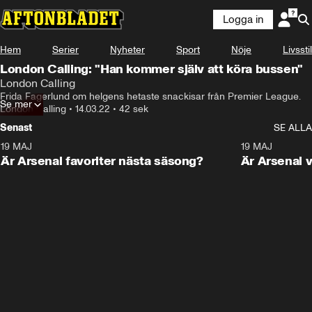
Logga in
Hem
Serier
Nyheter
Sport
Nöje
Livsstil
London Calling: "Han kommer själv att köra bussen"
London Calling
Frida Fagerlund om helgens hetaste snackisar från Premier League.
Se mer
London Calling
•
14.03.22
•
42 sek
Senast
SE ALLA
19 MAJ
1:01
19 MAJ
Är Arsenal favoriter nästa säsong?
Är Arsenal v