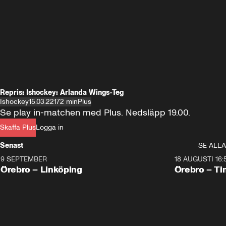
Repris: Ishockey: Arlanda Wings-Teg
Ishockey
15.03.22
172 min
Plus
Se play in-matchen med Plus. Nedsläpp 19.00.
Skaffa Plus
Logga in
Senast
SE ALLA
9 SEPTEMBER
18 AUGUSTI 16:
Plus
Plus
Örebro – Linköping
Örebro – Ti