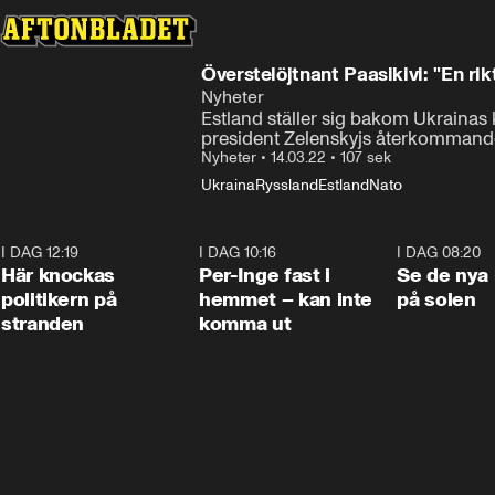
Överstelöjtnant Paasikivi: "En rikt
Nyheter
Estland ställer sig bakom Ukrainas
president Zelenskyjs återkommande
Nyheter
•
14.03.22
•
107 sek
Ukraina
Ryssland
Estland
Nato
I DAG 12:19
0:45
I DAG 10:16
1:26
I DAG 08:20
Här knockas
Per-Inge fast i
Se de nya 
politikern på
hemmet – kan inte
på solen
stranden
komma ut