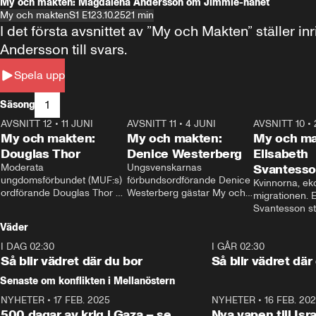
My och makten: Magdalena Andersson om Jimmie-hånet
My och makten
S1 E1
23.10.25
21 min
I det första avsnittet av ”My och Makten” ställe
Andersson till svars.
Spela upp
1
Säsong
AVSNITT 12
•
11 JUNI
26:27
AVSNITT 11
•
4 JUNI
23:40
AVSNITT 10
•
My och makten:
My och makten:
My och ma
Douglas Thor
Denice Westerberg
Elisabeth
Moderata 
Ungsvenskarnas 
Svantess
ungdomsförbundet (MUF:s) 
förbundsordförande Denice 
Kvinnorna, ek
ordförande Douglas Thor 
Westerberg gästar My och 
migrationen. E
gästar My och makten. I 
makten. I avsnittet 
Svantesson stäl
avsnittet diskuteras 
diskuteras migrationsfrågan 
när finansmini
Väder
tonårsutvisningarna och hur 
och hur SD ska locka 
Moderaterna ska locka 
kvinnliga väljare. 
I DAG 02:30
1:06
I GÅR 02:30
väljare till valet i höst. 
Så blir vädret där du bor
Så blir vädret där
Senaste om konflikten i Mellanöstern
NYHETER
•
17 FEB. 2025
0:45
NYHETER
•
16 FEB. 20
500 dagar av krig i Gaza – se
Nya vapen till Isr