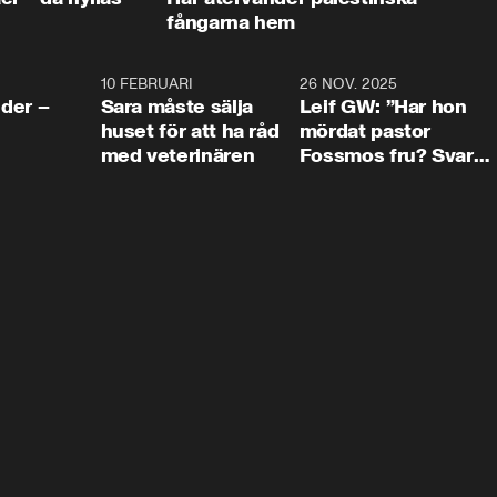
fångarna hem
4:24
10 FEBRUARI
4:13
26 NOV. 2025
8:1
der –
Sara måste sälja
Leif GW: ”Har hon
huset för att ha råd
mördat pastor
med veterinären
Fossmos fru? Svar
nej.”