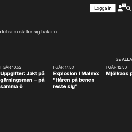
Logga in
det som ställer sig bakom 
SE ALLA
5
I GÅR 18:52
0:33
I GÅR 17:50
1:10
I GÅR 12:33
Uppgifter: Jakt på
Explosion i Malmö:
Mjölkaos p
gärningsman – på
”Håren på benen
samma ö
reste sig”