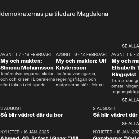
aldemokraternas partiledare Magdalena 
SE ALLA
7
AVSNITT 7
•
19 FEBRUARI
24:30
AVSNITT 6
•
12 FEBRUARI
27:30
AVSNITT 5
•
My och makten:
My och makten: Ulf
My och ma
Simona Mohamsson
Kristersson
Elisabeth
 
Tonårsutvisningarna, skolan 
Tonårsutvisningarna, 
Ringqvist
och och krisen i Liberalerna 
regeringsfrågan och 
Trump, den gr
står i fokus i det sjunde 
matpriserna står i fokus i 
omställningen
avsnittet av ”My och 
det sjätte avsnittet av ”My 
regeringsfråga
makten”. Se när 
och makten”. Se när 
centrum i det 
SE ALLA
Aftonbladets inrikespolitiska 
Aftonbladets inrikespolitiska 
avsnittet av ”
kommentator My 
kommentator My 
6
3 AUGUSTI
1:06
2 AUGUSTI
Makten”. Se nä
Rohwedder ställer 
Rohwedder ställer 
Så blir vädret där du bor
Så blir vädret där
Aftonbladets in
utbildnings- och 
statsminister Ulf Kristersson 
kommentator 
SE ALLA
integrationsminister Simona 
till svars.
Rohwedder stäl
Mohamsson till svars.
Centerpartiets
2
NYHETER
•
16 JAN. 2025
1:01
NYHETER
•
16 JAN. 20
Thand Ring till
Ahmed, 40, är fast i Gaza: ”Vill
Gazaborna: ”Vad s