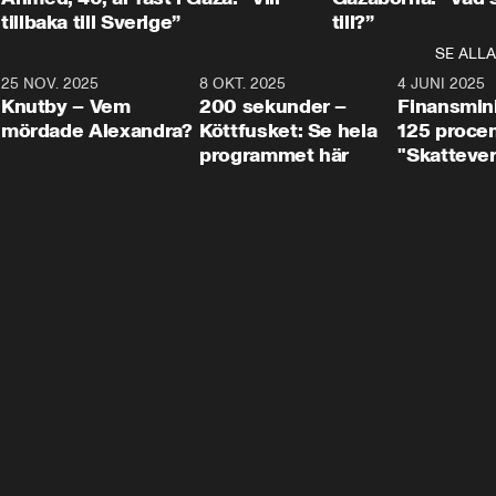
tillbaka till Sverige”
till?”
SE ALLA
3
25 NOV. 2025
31:05
8 OKT. 2025
4:29
4 JUNI 2025
Knutby – Vem
200 sekunder –
Finansmin
mördade Alexandra?
Köttfusket: Se hela
125 procent
programmet här
"Skattever
viktig uppg