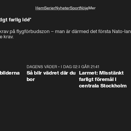
Hem
Serier
Nyheter
Sport
Nöje
Mer
Livsstil
igt farlig idé"
 krav på flygförbudszon – man är därmed det första Nato-lan
 krav.
0:31
DAGENS VÄDER
•
I DAG 02:30
1:06
I GÅR 21:41
0:3
bilderna
Så blir vädret där du
Larmet: Misstänkt
bor
farligt föremål i
centrala Stockholm