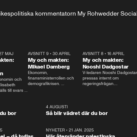
r inrikespolitiska kommentatorn My Rohwedder Soci
27 MAJ
3:51
AVSNITT 9
•
30 APRIL
24:00
AVSNITT 8
•
16 APRIL
25:1
kten:
My och makten:
My och makten:
Mikael Damberg
Nooshi Dadgostar
on
Ekonomin, 
V-ledaren Nooshi Dadgostar
finansministerrollen och 
pressas internt om 
onomin och 
demografikrisen. 
regeringsfrågan.

lisabeth 
Oppositionen ställs till svars 
I Aftonbladets 
ls till svars 
när Socialdemokraternas 
partiledarutfrågning ”My 
stern gästar 
Mikael Damberg gästar My 
och Makten” sätter hon ner 
My och Makten. 
och Makten. 
foten mot kritikerna:

1:06
4 AUGUSTI
1:0
– Vi ställer upp i val. Ska vi 
 du bor
Så blir vädret där du bor
vara med så sitter vi förstås 
25
1:22
NYHETER
•
21 JAN. 2025
0:5
ael – då hyllas
Här återvänder palestinska