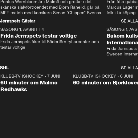
Pontus Wernbloom är i Malmö och grottar i det 
Från åtta gubbar 
skånska självförtroendet med Björn Ranelid, går på 
Marcus Lager sta
MFF-match med komikern Simon ”Chippen” Svensson 
folk i Linköping
och hjälper skadade stjärnbacken Pontus Jansson 
och Wernbloom kl
Jernspets Gästar
SE ALLA
hem. 
SÄSONG 1, AVSNITT 4
13:37
SÄSONG 1, AVS
Frida Jernspets testar voltige
Bakom kuli
Frida Jernspets åker till Södertörn ryttarcenter och 
Internation
testar voltige
Frida Jernspets 
Sweden Interna
SHL
SE ALLA
KLUBB-TV ISHOCKEY
•
7 JUNI
1:02:53
KLUBB-TV ISHOCKEY
•
6 JUNI
1:0
Plus
60 minuter om Malmö
60 minuter om Björklöve
Redhawks