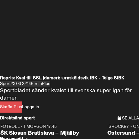
Repris: Kval till SSL (damer): Örnsköldsvik IBK - Telge SIBK
Sport
23.03.22
146 min
Plus
Sportbladet sänder kvalet till svenska superligan för 
damer.
Skaffa Plus
Logga in
Direktsänd sport
SE ALLA
FOTBOLL
•
I MORGON 17:45
ISHOCKEY
•
ON
Plus
Plus
ŠK Slovan Bratislava – Mjällby
Östersund 
Nya avsnitt →