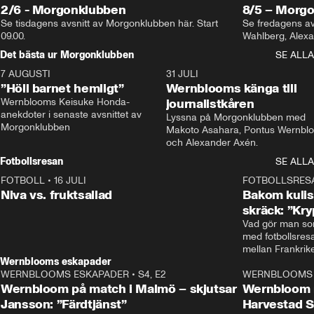
2/6 - Morgonklubben
8/5 – Morg
Se tisdagens avsnitt av Morgonklubben här. Start 
Se fredagens av
09.00. 
Det bästa ur Morgonklubben
SE ALLA
7 AUGUSTI
1:14
31 JULI
”Höll barnet hemligt”
Wernblooms känga till
Wernblooms Keisuke Honda-
journalistkåren
anekdoter i senaste avsnittet av 
Lyssna på Morgonklubben med 
Morgonklubben
Makoto Asahara, Pontus Wernblo
och Alexander Axén.
Fotbollsresan
SE ALLA
FOTBOLL
•
16 JULI
0:44
FOTBOLLSRES
Niva vs. fruktsallad
Bakom kulis
skräck: ”Kry
Vad gör man som
med fotbollsres
Wernblooms eskapader
WERNBLOOMS ESKAPADER
•
S4, E2
38:23
WERNBLOOMS 
Wernbloom på match i Malmö – skjutsar
Wernbloom 
Jansson: ”Färdtjänst”
Harvestad 