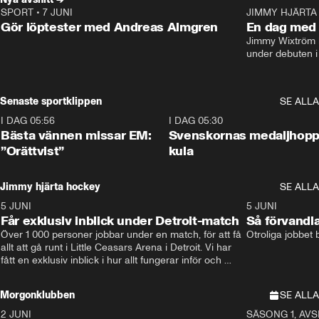
SPORT
•
7 JUNI
16:36
JIMMY HJÄRTA
Gör löptester med Andreas Almgren
En dag med 
Jimmy Wixtröm 
under debuten i
Senaste sportklippen
SE ALLA
I DAG 05:56
1:13
I DAG 05:30
Bästa vännen missar EM:
Svenskornas medaljhopp
”Orättvist”
kula
Jimmy hjärta hockey
SE ALLA
5 JUNI
11:14
5 JUNI
Får exklusiv inblick under Detroit-match
Så förvandl
Över 1 000 personer jobbar under en match, för att få 
Otroliga jobbet
allt att gå runt i Little Ceasars Arena i Detroit. Vi har 
fått en exklusiv inblick i hur allt fungerar inför och 
under match i världens bästa hockeyliga
Morgonklubben
SE ALLA
2 JUNI
SÄSONG 1, AVSN