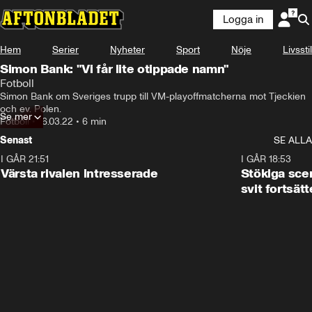
Logga in
Hem
Serier
Nyheter
Sport
Nöje
Livsstil
Simon Bank: "Vi får lite otippade namn"
Fotboll
Simon Bank om Sveriges trupp till VM-playoffmatcherna mot Tjeckien 
och ev. Polen.
Se mer
Fotboll
•
16.03.22
•
6 min
Senast
SE ALLA
I GÅR 21:51
0:31
I GÅR 18:53
Värsta rivalen intresserade
Stökiga sce
svit fortsätt