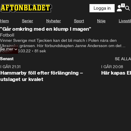
Logga in
Hem
Serier
Nyheter
Sport
Nöje
Livsstil
"Går omkring med en klump i magen"
Fotboll
Vinner Sverige mot Tjeckien kan det bli match i Polen nära den 
Ukrainska gränsen. Hör förbundskapten Janne Andersson om det 
Se mer
scenariot.
Fotboll
•
16.03.22
•
81 sek
Senast
SE ALLA
I GÅR 21:31
1:28
I GÅR 20:08
Hammarby föll efter förlängning –
Här kapas El
utslaget ur kvalet