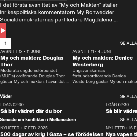
I det första avsnittet av ”My och Makten” ställer 
inrikespolitiska kommentatorn My Rohwedder 
Socialdemokraternas partiledare Magdalena 
Andersson till svars.
1
SE ALLA
AVSNITT 12
•
11 JUNI
26:27
AVSNITT 11
•
4 JUNI
2
My och makten: Douglas
My och makten: Denice
Thor
Westerberg
Moderata ungdomsförbundet 
Ungsvenskarnas 
(MUF:s) ordförande Douglas Thor 
förbundsordförande Denice 
gästar My och makten. I avsnittet 
Westerberg gästar My och makten.
diskuteras tonårsutvisningarna och 
avsnittet diskuteras migrationsfrå
hur Moderaterna ska locka väljare till 
och hur SD ska locka kvinnliga 
Väder
SE ALLA
valet i höst. 
väljare. 
I DAG 02:30
1:06
I GÅR 02:30
Så blir vädret där du bor
Så blir vädr
Senaste om konflikten i Mellanöstern
SE ALLA
NYHETER
•
17 FEB. 2025
0:45
NYHETER
•
16 F
500 dagar av krig i Gaza – se förödelsen
Nya vapen ti