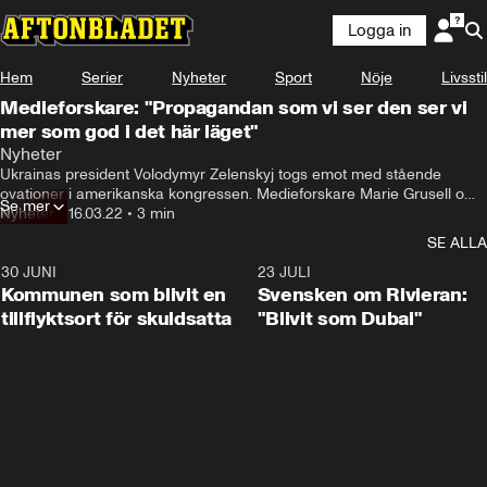
Logga in
Hem
Serier
Nyheter
Sport
Nöje
Livsstil
Medieforskare: "Propagandan som vi ser den ser vi
mer som god i det här läget"
Nyheter
Ukrainas president Volodymyr Zelenskyj togs emot med stående 
ovationer i amerikanska kongressen. Medieforskare Marie Grusell om 
Se mer
Zelenskyjs tal till kongressen
Nyheter
•
16.03.22
•
3 min
SE ALLA
30 JUNI
1:24
23 JULI
Kommunen som blivit en
Svensken om Rivieran:
tillflyktsort för skuldsatta
"Blivit som Dubai"