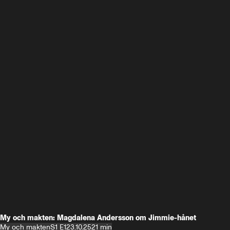
My och makten: Magdalena Andersson om Jimmie-hånet
My och makten
S1 E1
23.10.25
21 min