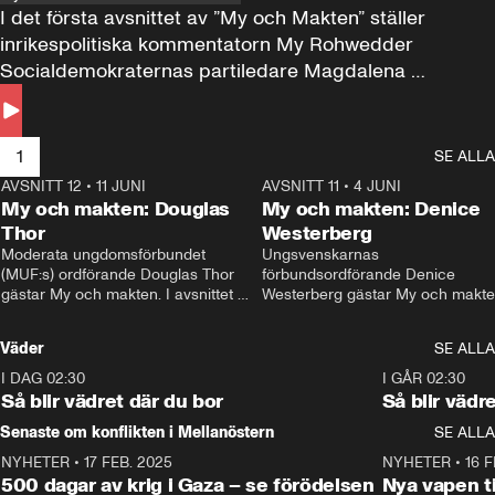
I det första avsnittet av ”My och Makten” ställer 
inrikespolitiska kommentatorn My Rohwedder 
Socialdemokraternas partiledare Magdalena 
Andersson till svars.
1
SE ALLA
AVSNITT 12
•
11 JUNI
26:27
AVSNITT 11
•
4 JUNI
2
My och makten: Douglas
My och makten: Denice
Thor
Westerberg
Moderata ungdomsförbundet 
Ungsvenskarnas 
(MUF:s) ordförande Douglas Thor 
förbundsordförande Denice 
gästar My och makten. I avsnittet 
Westerberg gästar My och makten.
diskuteras tonårsutvisningarna och 
avsnittet diskuteras migrationsfrå
hur Moderaterna ska locka väljare till 
och hur SD ska locka kvinnliga 
Väder
SE ALLA
valet i höst. 
väljare. 
I DAG 02:30
1:06
I GÅR 02:30
Så blir vädret där du bor
Så blir vädr
Senaste om konflikten i Mellanöstern
SE ALLA
NYHETER
•
17 FEB. 2025
0:45
NYHETER
•
16 F
500 dagar av krig i Gaza – se förödelsen
Nya vapen ti