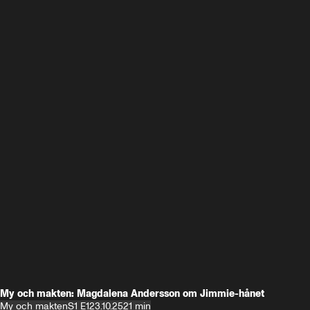
My och makten: Magdalena Andersson om Jimmie-hånet
My och makten
S1 E1
23.10.25
21 min