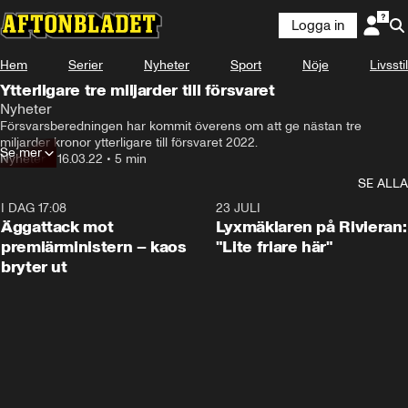
Logga in
Hem
Serier
Nyheter
Sport
Nöje
Livsstil
Ytterligare tre miljarder till försvaret
Nyheter
Försvarsberedningen har kommit överens om att ge nästan tre 
miljarder kronor ytterligare till försvaret 2022.
Se mer
Nyheter
•
16.03.22
•
5 min
SE ALLA
I DAG 17:08
0:37
23 JULI
Äggattack mot
Lyxmäklaren på Rivieran:
premiärministern – kaos
"Lite friare här"
bryter ut