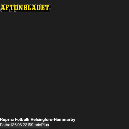
Repris: Fotboll: Helsingfors-Hammarby
Fotboll
26.03.22
159 min
Plus