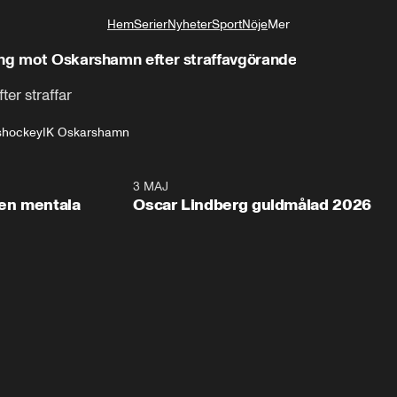
Hem
Serier
Nyheter
Sport
Nöje
Mer
Livsstil
ing mot Oskarshamn efter straffavgörande
er straffar
shockey
IK Oskarshamn
2:26
3 MAJ
1:0
en mentala
Oscar Lindberg guldmålad 2026