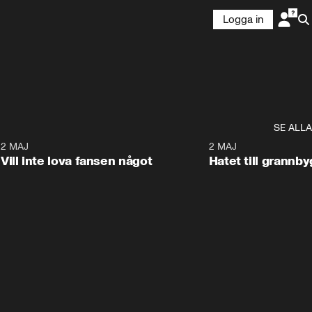
Logga in
SE ALLA
9
2 MAJ
0:33
2 MAJ
Vill inte lova fansen något
Hatet till grannb