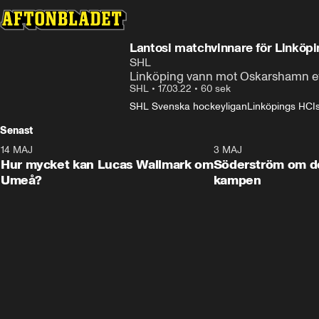
Lantosi matchvinnare för Linköp
SHL
Linköping vann mot Oskarshamn eft
SHL
•
17.03.22
•
60 sek
SHL Svenska hockeyligan
Linköpings HC
I
Senast
14 MAJ
1:18
3 MAJ
Plus
Hur mycket kan Lucas Wallmark om
Söderström om d
Umeå?
kampen