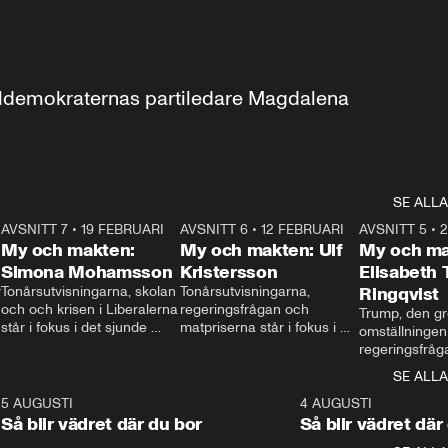
aldemokraternas partiledare Magdalena 
SE ALLA
7
AVSNITT 7
•
19 FEBRUARI
24:30
AVSNITT 6
•
12 FEBRUARI
27:30
AVSNITT 5
•
My och makten:
My och makten: Ulf
My och ma
Simona Mohamsson
Kristersson
Elisabeth
 
Tonårsutvisningarna, skolan 
Tonårsutvisningarna, 
Ringqvist
och och krisen i Liberalerna 
regeringsfrågan och 
Trump, den gr
står i fokus i det sjunde 
matpriserna står i fokus i 
omställningen
avsnittet av ”My och 
det sjätte avsnittet av ”My 
regeringsfråga
makten”. Se när 
och makten”. Se när 
centrum i det 
SE ALLA
Aftonbladets inrikespolitiska 
Aftonbladets inrikespolitiska 
avsnittet av ”
kommentator My 
kommentator My 
6
5 AUGUSTI
1:06
4 AUGUSTI
Makten”. Se nä
Rohwedder ställer 
Rohwedder ställer 
Så blir vädret där du bor
Så blir vädret där
Aftonbladets in
utbildnings- och 
statsminister Ulf Kristersson 
kommentator 