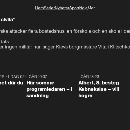
Hem
Serier
Nyheter
Sport
Nöje
Mer
Livsstil
civila"
a attacker flera bostadshus, en förskola och en skola i de
ats. 

ser ingen militär här, säger Kievs borgmästare Vitali Klitschko
ER
•
I DAG 02:30
1:06
I GÅR 19:07
0:45
I GÅR 15:23
0:5
ret där du
Här somnar
Albert, 8, besteg
programledaren – i
Kebnekaise – vill
sändning
högre