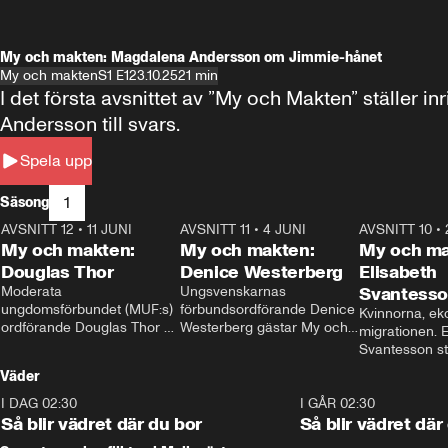
My och makten: Magdalena Andersson om Jimmie-hånet
My och makten
S1 E1
23.10.25
21 min
I det första avsnittet av ”My och Makten” ställe
Andersson till svars.
Spela upp
1
Säsong
AVSNITT 12
•
11 JUNI
26:27
AVSNITT 11
•
4 JUNI
23:40
AVSNITT 10
•
My och makten:
My och makten:
My och ma
Douglas Thor
Denice Westerberg
Elisabeth
Moderata 
Ungsvenskarnas 
Svantess
ungdomsförbundet (MUF:s) 
förbundsordförande Denice 
Kvinnorna, ek
ordförande Douglas Thor 
Westerberg gästar My och 
migrationen. E
gästar My och makten. I 
makten. I avsnittet 
Svantesson stäl
avsnittet diskuteras 
diskuteras migrationsfrågan 
när finansmini
Väder
tonårsutvisningarna och hur 
och hur SD ska locka 
Moderaterna ska locka 
kvinnliga väljare. 
I DAG 02:30
1:06
I GÅR 02:30
väljare till valet i höst. 
Så blir vädret där du bor
Så blir vädret där