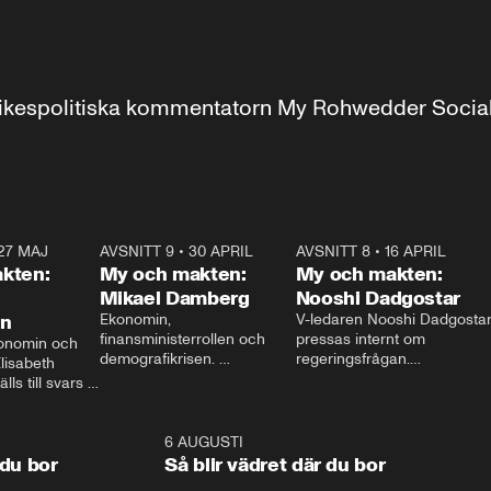
r inrikespolitiska kommentatorn My Rohwedder Soci
27 MAJ
3:51
AVSNITT 9
•
30 APRIL
24:00
AVSNITT 8
•
16 APRIL
25:1
kten:
My och makten:
My och makten:
Mikael Damberg
Nooshi Dadgostar
on
Ekonomin, 
V-ledaren Nooshi Dadgostar
finansministerrollen och 
pressas internt om 
onomin och 
demografikrisen. 
regeringsfrågan.

lisabeth 
Oppositionen ställs till svars 
I Aftonbladets 
ls till svars 
när Socialdemokraternas 
partiledarutfrågning ”My 
stern gästar 
Mikael Damberg gästar My 
och Makten” sätter hon ner 
My och Makten. 
och Makten. 
foten mot kritikerna:

1:06
6 AUGUSTI
1:0
– Vi ställer upp i val. Ska vi 
 du bor
Så blir vädret där du bor
vara med så sitter vi förstås 