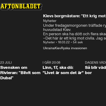
Kievs borgmästare: "Ett krig mot 
Nyheter
Under fredagsmorgonen träffade rysk
huvudstad Kiev. 

En person ska ha dött och flera skad
–Det här är ett krig mot civila. Jag 
Nyheter
•
18.03.22
•
54 sek
Ukraina
Kiev
Ryska invasionen
23 JULI
1:42
I GÅR 20:08
4:36
DAGENS VÄD
Svensken om
Linn, 17, ska dö:
Så blir väd
Rivieran: "Blivit som
”Livet är som det är”
bor
Dubai"