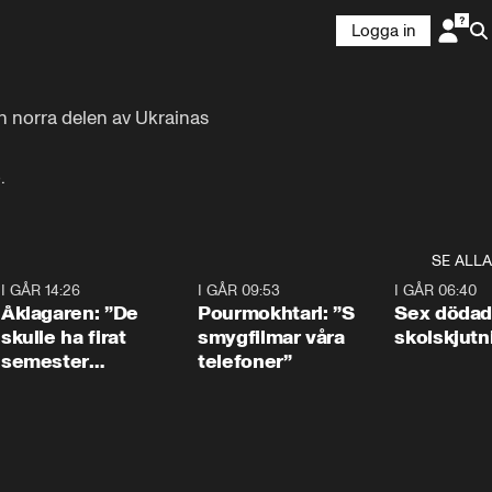
Logga in
n norra delen av Ukrainas 
.
SE ALLA
4
I GÅR 14:26
1:54
I GÅR 09:53
1:36
I GÅR 06:40
Åklagaren: ”De
Pourmokhtari: ”S
Sex dödad
skulle ha firat
smygfilmar våra
skolskjutn
semester
telefoner”
tillsammans”