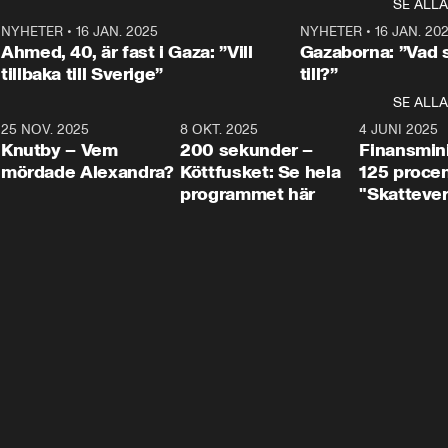
SE ALLA
integrationsminister Simona 
till svars.
Rohwedder stäl
Mohamsson till svars.
Centerpartiets
2
NYHETER
•
16 JAN. 2025
1:01
NYHETER
•
16 JAN. 20
Thand Ring till
Ahmed, 40, är fast i Gaza: ”Vill
Gazaborna: ”Vad s
tillbaka till Sverige”
till?”
SE ALLA
3
25 NOV. 2025
31:05
8 OKT. 2025
4:29
4 JUNI 2025
Knutby – Vem
200 sekunder –
Finansmin
mördade Alexandra?
Köttfusket: Se hela
125 procent
programmet här
"Skattever
viktig uppg