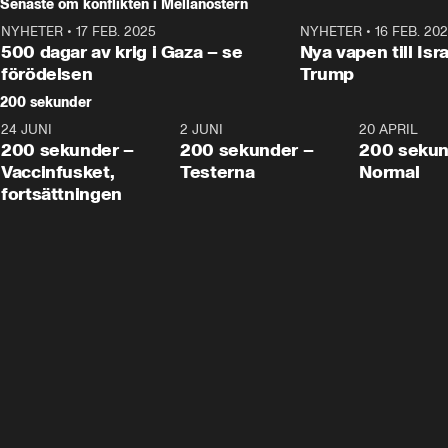
Senaste om konflikten i Mellanöstern
NYHETER
•
17 FEB. 2025
0:45
NYHETER
•
16 FEB. 20
500 dagar av krig i Gaza – se
Nya vapen till Isr
förödelsen
Trump
200 sekunder
24 JUNI
5:00
2 JUNI
4:23
20 APRIL
200 sekunder –
200 sekunder –
200 sekun
Vaccinfusket,
Testerna
Normal
fortsättningen