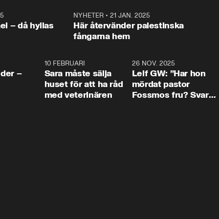
25
1:22
NYHETER
•
21 JAN. 2025
0:5
ael – då hyllas
Här återvänder palestinska
fångarna hem
4:24
10 FEBRUARI
4:13
26 NOV. 2025
8:1
der –
Sara måste sälja
Leif GW: ”Har hon
huset för att ha råd
mördat pastor
med veterinären
Fossmos fru? Svar
nej.”