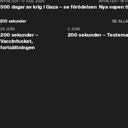
NYHETER
•
17 FEB. 2025
0:45
NYHETER
•
16 F
500 dagar av krig i Gaza – se förödelsen
Nya vapen ti
200 sekunder
SE ALLA
24 JUNI
5:00
2 JUNI
200 sekunder –
200 sekunder – Testern
Vaccinfusket,
fortsättningen