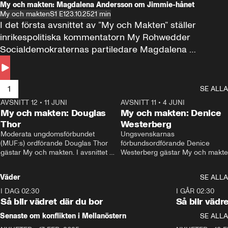
My och makten: Magdalena Andersson om Jimmie-hånet
My och makten
S1 E1
23.10.25
21 min
I det första avsnittet av ”My och Makten” ställer 
inrikespolitiska kommentatorn My Rohwedder 
Socialdemokraternas partiledare Magdalena 
Andersson till svars.
1
SE ALLA
AVSNITT 12
•
11 JUNI
26:27
AVSNITT 11
•
4 JUNI
2
My och makten: Douglas
My och makten: Denice
Thor
Westerberg
Moderata ungdomsförbundet 
Ungsvenskarnas 
(MUF:s) ordförande Douglas Thor 
förbundsordförande Denice 
gästar My och makten. I avsnittet 
Westerberg gästar My och makten.
diskuteras tonårsutvisningarna och 
avsnittet diskuteras migrationsfrå
hur Moderaterna ska locka väljare till 
och hur SD ska locka kvinnliga 
Väder
SE ALLA
valet i höst. 
väljare. 
I DAG 02:30
1:06
I GÅR 02:30
Så blir vädret där du bor
Så blir vädr
Senaste om konflikten i Mellanöstern
SE ALLA