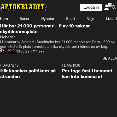
Logga in
Hem
Serier
Nyheter
Sport
Nöje
Livsstil
Här bor 21 000 personer – 9 av 10 saknar
skyddsrumsplats
Nyheter
I Hammarby Sjöstad i Stockholm bor 21 000 människor. Bara 1 600 av 
dem skulle få plats i områdets olika skyddsrum i händelse av krig.

Se mer
Nyheter
•
18.03.22
•
114 sek
– Det finns många stora områden som saknar skyddsrum, och det 
SE ALLA
behöver man titta på, säger Lars Gråbergs, handläggare vid MSB.
I DAG 12:19
0:45
I DAG 10:16
Här knockas politikern på
Per-Inge fast i hemmet –
stranden
kan inte komma ut