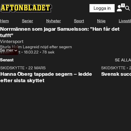
Logga in
Hem
Serier
Nyheter
Sport
Nöje
Livsstil
Norrmännen som jagar Samuelsson: ”Han får det
tufft”
Vintersport
Sturla Holm Laegreid nöjd efter segern
Se mer
Vintersport
•
18.03.22
•
78 sek
Senast
SE ALLA
SKIDSKYTTE
•
22 MARS
0:55
SKIDSKYTTE
•
Hanna Öberg tappade segern – ledde
Svensk succ
efter sista skyttet