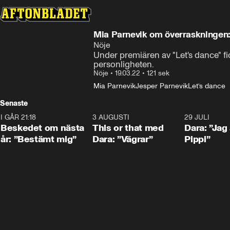
Laddar ...
Mia Parnevik om överraskningen:
Nöje
Under premiären av "Let's dance" fi
personligheten.
Nöje
•
19.03.22
•
121 sek
Mia Parnevik
Jesper Parnevik
Let’s dance
Senaste
I GÅR 21:18
0:24
3 AUGUSTI
1:02
29 JULI
Beskedet om nästa
This or that med
Dara: ”Jag
år: ”Bestämt mig”
Dara: ”Vägrar”
Pippi”