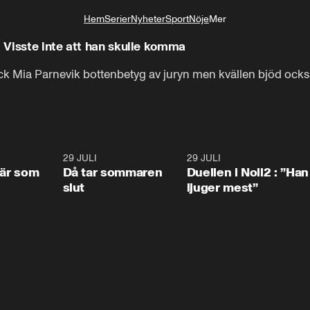
Hem
Serier
Nyheter
Sport
Nöje
Mer
Livsstil
 Visste inte att han skulle komma
ck Mia Parnevik bottenbetyg av juryn men kvällen bjöd också
0:41
29 JULI
0:39
29 JULI
0:4
 är som
Då tar sommaren
Duellen i Noll2 : ”Han
slut
ljuger mest”