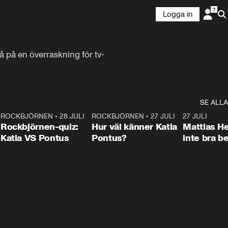
Logga in
 på en överraskning för tv-
SE ALLA
7
ROCKBJÖRNEN
•
28 JULI
0:15
ROCKBJÖRNEN
•
27 JULI
0:46
27 JULI
Rockbjörnen-quiz:
Hur väl känner Katia
Mattias He
Katia VS Pontus
Pontus?
inte bra be