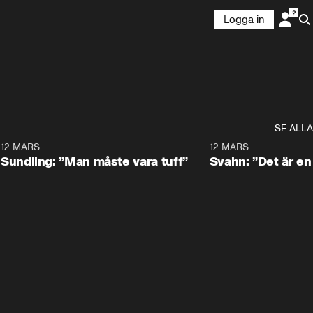
Logga in
SE ALLA
7
12 MARS
1:30
12 MARS
Sundling: ”Man måste vara tuff”
Svahn: ”Det är e