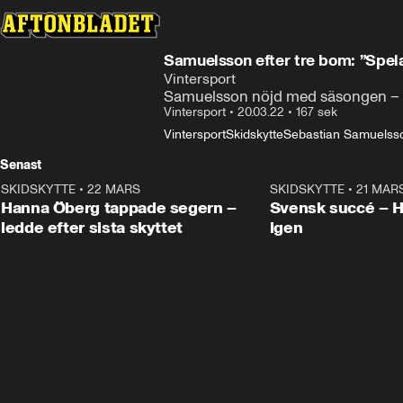
Samuelsson efter tre bom: ”Spela
Vintersport
Samuelsson nöjd med säsongen – tro
Vintersport
•
20.03.22
•
167 sek
Vintersport
Skidskytte
Sebastian Samuelss
Senast
SKIDSKYTTE
•
22 MARS
0:55
SKIDSKYTTE
•
21 MAR
Hanna Öberg tappade segern –
Svensk succé – 
ledde efter sista skyttet
igen