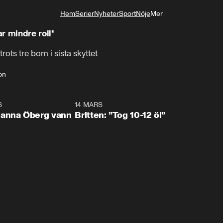
Hem
Serier
Nyheter
Sport
Nöje
Mer
Livsstil
r mindre roll”
ts tre bom i sista skyttet
on
S
0:59
14 MARS
0:4
Hanna Öberg vann
Britten: ”Tog 10-12 öl”