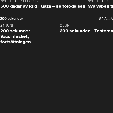
NYHETER
•
17 FEB. 2025
0:45
NYHETER
•
16 F
500 dagar av krig i Gaza – se förödelsen
Nya vapen ti
200 sekunder
SE ALLA
24 JUNI
5:00
2 JUNI
200 sekunder –
200 sekunder – Testern
Vaccinfusket,
fortsättningen