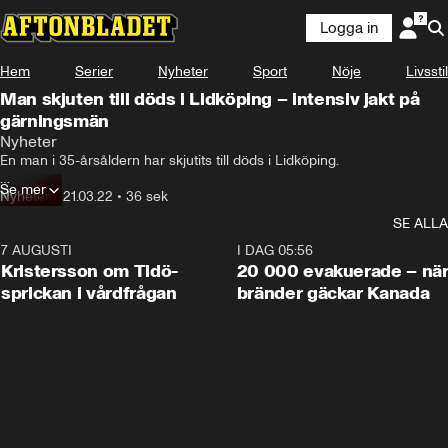
Logga in
Hem
Serier
Nyheter
Sport
Nöje
Livsstil
Man skjuten till döds i Lidköping – intensiv jakt på
gärningsmän
Nyheter
En man i 35-årsåldern har skjutits till döds i Lidköping.

Se mer
Skottlossningen inträffade nära ett gym där några motionärer 
Nyheter
•
21.03.22
•
36 sek
skadades lindrigt.

SE ALLA
En intensiv jakt på gärningsmän pågår.
7 AUGUSTI
0:42
I DAG 05:56
Kristersson om Tidö-
20 000 evakuerade – nä
sprickan i vårdfrågan
bränder gäckar Kanada