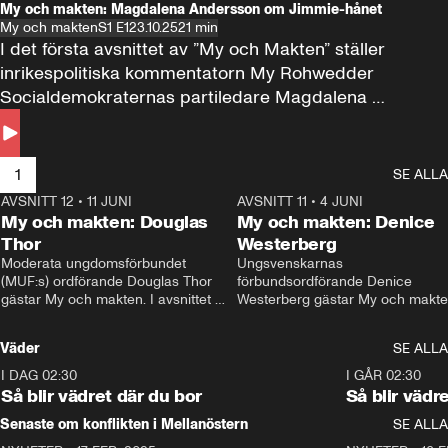
My och makten: Magdalena Andersson om Jimmie-hånet
My och makten
S1 E1
23.10.25
21 min
I det första avsnittet av ”My och Makten” ställer 
inrikespolitiska kommentatorn My Rohwedder 
Socialdemokraternas partiledare Magdalena 
Andersson till svars.
1
SE ALLA
AVSNITT 12
•
11 JUNI
26:27
AVSNITT 11
•
4 JUNI
2
My och makten: Douglas
My och makten: Denice
Thor
Westerberg
Moderata ungdomsförbundet 
Ungsvenskarnas 
(MUF:s) ordförande Douglas Thor 
förbundsordförande Denice 
gästar My och makten. I avsnittet 
Westerberg gästar My och makten.
diskuteras tonårsutvisningarna och 
avsnittet diskuteras migrationsfrå
hur Moderaterna ska locka väljare till 
och hur SD ska locka kvinnliga 
Väder
SE ALLA
valet i höst. 
väljare. 
I DAG 02:30
1:06
I GÅR 02:30
Så blir vädret där du bor
Så blir vädr
Senaste om konflikten i Mellanöstern
SE ALLA