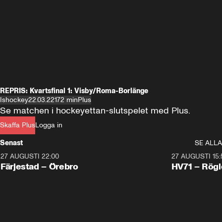
REPRIS: Kvartsfinal 1: Visby/Roma-Borlänge
Ishockey
22.03.22
172 min
Plus
Se matchen i hockeyettan-slutspelet med Plus.
Skaffa Plus
Logga in
Senast
SE ALLA
27 AUGUSTI 22:00
27 AUGUSTI 15:
Plus
Plus
Färjestad – Örebro
HV71 – Rögl