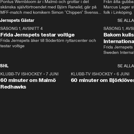
Pontus Wernbloom är i Malmö och grottar i det 
Från åtta gubbar 
skånska självförtroendet med Björn Ranelid, går på 
Marcus Lager sta
MFF-match med komikern Simon ”Chippen” Svensson 
folk i Linköping
och hjälper skadade stjärnbacken Pontus Jansson 
och Wernbloom kl
Jernspets Gästar
SE ALLA
hem. 
SÄSONG 1, AVSNITT 4
13:37
SÄSONG 1, AVS
Frida Jernspets testar voltige
Bakom kuli
Frida Jernspets åker till Södertörn ryttarcenter och 
Internation
testar voltige
Frida Jernspets 
Sweden Interna
SHL
SE ALLA
KLUBB-TV ISHOCKEY
•
7 JUNI
1:02:53
KLUBB-TV ISHOCKEY
•
6 JUNI
1:0
Plus
60 minuter om Malmö
60 minuter om Björklöve
Redhawks