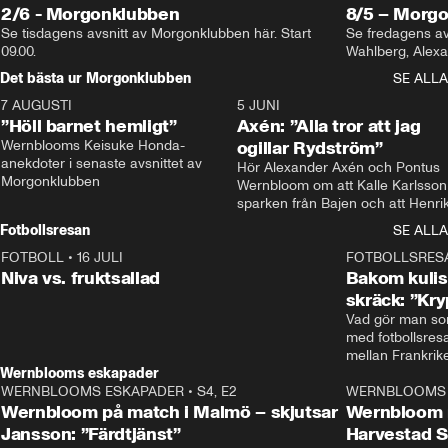
2/6 - Morgonklubben
8/5 – Morg
Se tisdagens avsnitt av Morgonklubben här. Start 
Se fredagens av
09.00. 
Det bästa ur Morgonklubben
SE ALLA
7 AUGUSTI
1:14
5 JUNI
”Höll barnet hemligt”
Axén: ”Alla tror att jag
Wernblooms Keisuke Honda-
ogillar Rydström”
anekdoter i senaste avsnittet av 
Hör Alexander Axén och Pontus 
Morgonklubben
Wernbloom om att Kalle Karlsson 
sparken från Bajen och att Henrik
Rydström tar över
Fotbollsresan
SE ALLA
FOTBOLL
•
16 JULI
0:44
FOTBOLLSRES
Niva vs. fruktsallad
Bakom kulis
skräck: ”Kry
Vad gör man som
med fotbollsres
Wernblooms eskapader
WERNBLOOMS ESKAPADER
•
S4, E2
38:23
WERNBLOOMS 
Wernbloom på match i Malmö – skjutsar
Wernbloom 
Jansson: ”Färdtjänst”
Harvestad 