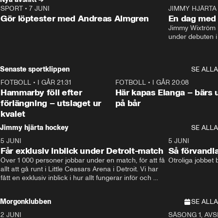
SPORT
•
7 JUNI
16:36
JIMMY HJÄRTA
Gör löptester med Andreas Almgren
En dag med 
Jimmy Wixtröm 
under debuten i
Senaste sportklippen
SE ALLA
FOTBOLL
•
I GÅR 21:31
1:28
FOTBOLL
•
I GÅR 20:08
Hammarby föll efter
Här kapas Elanga – bärs 
förlängning – utslaget ur
på bår
kvalet
Jimmy hjärta hockey
SE ALLA
5 JUNI
11:14
5 JUNI
Får exklusiv inblick under Detroit-match
Så förvandl
Över 1 000 personer jobbar under en match, för att få 
Otroliga jobbet
allt att gå runt i Little Ceasars Arena i Detroit. Vi har 
fått en exklusiv inblick i hur allt fungerar inför och 
under match i världens bästa hockeyliga
Morgonklubben
SE ALLA
2 JUNI
SÄSONG 1, AVSN