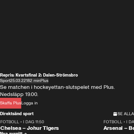
Repris: Kvartsfinal 2: Dalen-Strömsbro
Sport
25.03.22
182 min
Plus
Se matchen i hockeyettan-slutspelet med Plus. 
Nedsläpp 19.00.
Skaffa Plus
Logga in
Direktsänd sport
SE ALLA
FOTBOLL
•
I DAG 11:50
FOTBOLL
•
I D
Plus
Plus
Chelsea – Johur Tigers
Arsenal – B
Nya avsnitt →