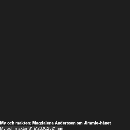
My och makten: Magdalena Andersson om Jimmie-hånet
My och makten
S1 E1
23.10.25
21 min