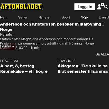
Logga in
Hem
Serier
Nyheter
Sport
Nöje
Livsstil
Andersson och Kristersson besöker militärövning i
Norge
Nyheter
Statsminister Magdalena Andersson och moderatledaren Ulf 
Kristersson på gemensam pressträff vid militärövning i Norge
Se mer
Nyheter
•
21.03.22
•
11 min
SE ALLA
I DAG 15:23
0:54
I DAG 14:26
Albert, 8, besteg
Åklagaren: ”De skulle ha
Kebnekaise – vill högre
firat semester tillsamma