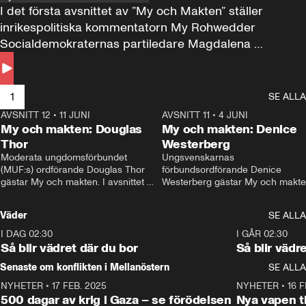
I det första avsnittet av ”My och Makten” ställer 
inrikespolitiska kommentatorn My Rohwedder 
Socialdemokraternas partiledare Magdalena 
Andersson till svars.
1
SE ALLA
AVSNITT 12
•
11 JUNI
26:27
AVSNITT 11
•
4 JUNI
2
My och makten: Douglas
My och makten: Denice
Thor
Westerberg
Moderata ungdomsförbundet 
Ungsvenskarnas 
(MUF:s) ordförande Douglas Thor 
förbundsordförande Denice 
gästar My och makten. I avsnittet 
Westerberg gästar My och makten.
diskuteras tonårsutvisningarna och 
avsnittet diskuteras migrationsfrå
hur Moderaterna ska locka väljare till 
och hur SD ska locka kvinnliga 
Väder
SE ALLA
valet i höst. 
väljare. 
I DAG 02:30
1:06
I GÅR 02:30
Så blir vädret där du bor
Så blir vädr
Senaste om konflikten i Mellanöstern
SE ALLA
NYHETER
•
17 FEB. 2025
0:45
NYHETER
•
16 F
500 dagar av krig i Gaza – se förödelsen
Nya vapen ti