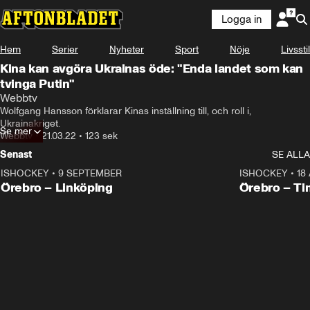
Logga in
Hem
Serier
Nyheter
Sport
Nöje
Livsstil
Kina kan avgöra Ukrainas öde: "Enda landet som kan
tvinga Putin"
Webbtv
Wolfgang Hansson förklarar Kinas inställning till, och roll i, 
Ukrainakriget.
Se mer
Webbtv
•
21.03.22
•
123 sek
Senast
SE ALLA
ISHOCKEY
•
9 SEPTEMBER
ISHOCKEY
•
18
Plus
Plus
Örebro – Linköping
Örebro – Ti