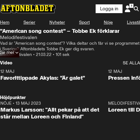
Logga in
Hem
Serier
Nyheter
Sport
Nöje
Livsstil
”American song contest” – Tobbe Ek förklarar
Melodifestivalen
Vad är "American song contest"? Vilka deltar och får vi se programmet 
i Sverige? Aftonbladets Tobbe Ek ger dig svaren.
Se mer
Melodifestivalen
•
21.03.22
•
101 sek
Video
SE ALLA
12 MAJ
1:04
12 MAJ
Favorittippade Akylas: ”Är galet”
Pressen infö
Höjdpunkter
NÖJE
•
13 MAJ 2023
18:32
MELODIFESTIV
Markus Larsson: "Allt pekar på att det
Loreen till 
står mellan Loreen och Finland"