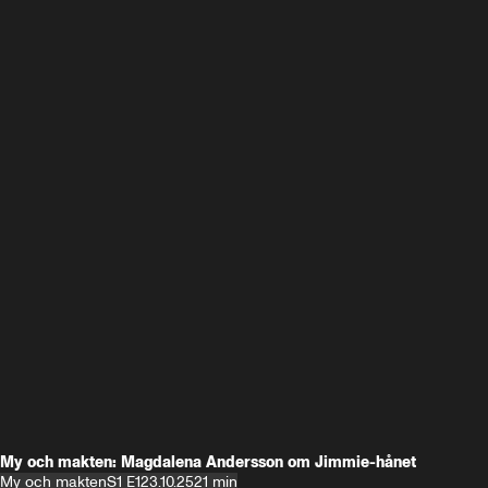
My och makten: Magdalena Andersson om Jimmie-hånet
My och makten
S1 E1
23.10.25
21 min