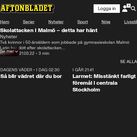
Logga in
Hem
Serier
Nyheter
Sport
Nöje
Livsstil
Skolattacken i Malmö – detta har hänt
Nyheter
Två kvinnor i 50-årsåldern som jobbade på gymnasieskolan Malmö 
Latin har dött efter skolattacken.

Se mer
En 18-årig elev är gripen misstänkt för att ha mördat dem med yxa och 
Nyheter
•
21.03.22
•
3 min
kniv.
SE ALLA
DAGENS VÄDER
•
I DAG 02:30
1:06
I GÅR 21:41
Så blir vädret där du bor
Larmet: Misstänkt farligt
föremål i centrala
Stockholm