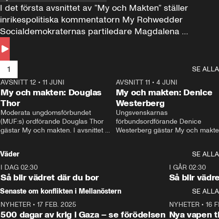
I det första avsnittet av ”My och Makten” ställer 
inrikespolitiska kommentatorn My Rohwedder 
Socialdemokraternas partiledare Magdalena 
Andersson till svars.
1
SE ALLA
AVSNITT 12
•
11 JUNI
26:27
AVSNITT 11
•
4 JUNI
2
My och makten: Douglas
My och makten: Denice
Thor
Westerberg
Moderata ungdomsförbundet 
Ungsvenskarnas 
(MUF:s) ordförande Douglas Thor 
förbundsordförande Denice 
gästar My och makten. I avsnittet 
Westerberg gästar My och makten.
diskuteras tonårsutvisningarna och 
avsnittet diskuteras migrationsfrå
hur Moderaterna ska locka väljare till 
och hur SD ska locka kvinnliga 
Väder
SE ALLA
valet i höst. 
väljare. 
I DAG 02:30
1:06
I GÅR 02:30
Så blir vädret där du bor
Så blir vädr
Senaste om konflikten i Mellanöstern
SE ALLA
NYHETER
•
17 FEB. 2025
0:45
NYHETER
•
16 F
500 dagar av krig i Gaza – se förödelsen
Nya vapen ti