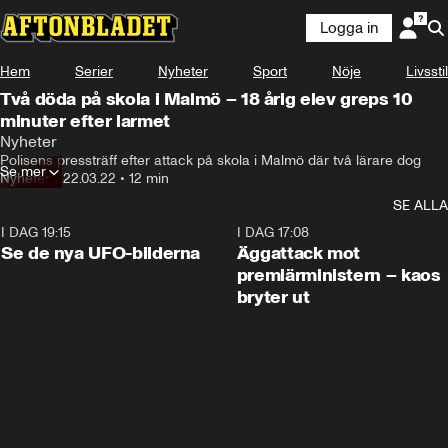
Logga in
Hem
Serier
Nyheter
Sport
Nöje
Livsstil
Två döda på skola i Malmö – 18 årig elev greps 10
minuter efter larmet
Nyheter
Polisens pressträff efter attack på skola i Malmö där två lärare dog
Se mer
Nyheter
•
22.03.22
•
12 min
SE ALLA
I DAG 19:15
0:36
I DAG 17:08
Se de nya UFO-bilderna
Äggattack mot
premiärministern – kaos
bryter ut