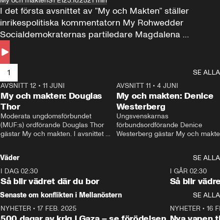
My och makten
S1 E1
23.10.25
21 min
I det första avsnittet av ”My och Makten” ställer 
inrikespolitiska kommentatorn My Rohwedder 
Socialdemokraternas partiledare Magdalena 
Andersson till svars.
1
SE ALLA
AVSNITT 12
•
11 JUNI
26:27
AVSNITT 11
•
4 JUNI
2
My och makten: Douglas
My och makten: Denice
Thor
Westerberg
Moderata ungdomsförbundet 
Ungsvenskarnas 
(MUF:s) ordförande Douglas Thor 
förbundsordförande Denice 
gästar My och makten. I avsnittet 
Westerberg gästar My och makten.
diskuteras tonårsutvisningarna och 
avsnittet diskuteras migrationsfrå
hur Moderaterna ska locka väljare till 
och hur SD ska locka kvinnliga 
Väder
SE ALLA
valet i höst. 
väljare. 
I DAG 02:30
1:06
I GÅR 02:30
Så blir vädret där du bor
Så blir vädr
Senaste om konflikten i Mellanöstern
SE ALLA
NYHETER
•
17 FEB. 2025
0:45
NYHETER
•
16 F
500 dagar av krig i Gaza – se förödelsen
Nya vapen ti