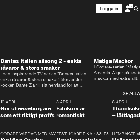
Logga in
Dantes Italien säsong 2 - enkla
Matiga Mackor
råvaror & stora smaker
I Godare-serien “Matig
Amanda Wiger på snabb
I den inspirerande TV-serien "Dantes Italien- 
mackor med extra allt. 
enkla råvaror & stora smaker" återvänder 
traditionella smörgåsarn
kocken Dante Zia till sitt hemland för att 
lunchmacka med chili ch
fördjupa sig i de kulinariska traditioner som 
SE ALLA
italiensk variant med vi
definierat Italiens själ. Denna säsong utforskar 
festliga snittar som gar
0
10 APRIL
Dante regionen Emilia-Romagna och staden 
2:04
8 APRIL
0:43
8 APRIL
Gör cheeseburgare
Parma, där han upptäcker den genuina 
Falukorv är
Tiramisuk
matfilosofin Cucina Povera.
som ett riktigt proffs
romantiskt
– lättlaga
2
GODARE VARDAG MED MATTIAS LARSSON
11:35
FESTLIGARE FIKA
•
S1, E6
•
S3, E3
13:18
HEMBAKAT M