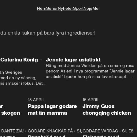
Hem
Serier
Nyheter
Sport
Nöje
Mer
Livsstil
 du enkla kakan på bara fyra ingredienser!
Catarina König –
Jennie lagar asiatiskt
Häng med Jennie Walldén på en smarrig resa 
genom Asien! I nya programmet ”Jennie lagar 
ån Sveriges 
asiatiskt” bjuder hon på sina favoritrecept – 
 med en ny säsong, 
från fräscha vietnamesiska sommarrullar till 
s smaker i fokus. Det 
krispig koreansk Bibimbap. Massor av smak, 
ingel, julfavoriter och 
smarta tips och matglädje utlovas!
rns fester till succé.
1:29
15 APRIL
0:53
15 APRIL
1:2
ar
Pappa lagar godare
Jimmy Guos
 i skogen
mat än mamma
chongqing chicken
DANTE ZIA!
16:10
•
GODARE KNACKAR PÅ
S1, E1
26:05
•
S1, E3
GODARE VARDAG
•
S1, E8
9:2