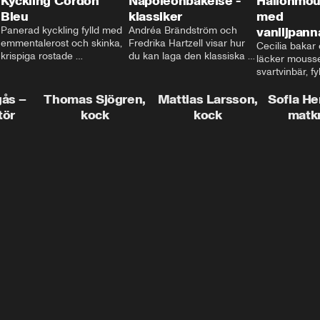
Kyckling Cordon
Napoleonbakelse -
Hallonmou
Bleu
klassiker
med
Panerad kyckling fylld med 
Andréa Brändström och 
vaniljpann
emmentalerost och skinka, 
Fredrika Hartzell visar hur 
Cecilia bakar e
krispiga rostade 
du kan laga den klassiska 
läcker mousse
salviapotatisar och hela 
napoleonbakelsen. En 
svartvinbär, fy
härligheten toppad med 
elegant och läcker efterrätt 
silkeslen vani
brynt smör och ärtor... Låter 
som imponerar vid varje 
gås –
Thomas Sjögren,
Mattias Larsson,
som vilar ova
Sofia He
det inte som en given succé 
tillfälle!
smulbotten. H
tör
kock
kock
matk
på middagsbordet i veckan? 
allting med va
Mattias visar dig alla tips 
vit chokladgrä
och trix för att du ska lyckas 
dig bästa tipse
med middagen.
dekorera en tår
snyggt!