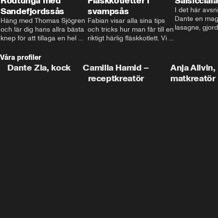
Rödtunga med
Fläskkotletter i
Salsiccial
Sandefjordssås
svampsås
I det här avsni
Dante en magi
Häng med Thomas Sjögren 
Fabian visar alla sina tips 
lasagne, gjord
och lär dig hans allra bästa 
och tricks hur man får till en 
med krämig b
knep för att tillaga en hel 
riktigt härlig fläskkotlett. Vi 
toppad med ma
fisk. I detta avsnitt blir de 
får även träffa den före 
Missa inte det
helstekt rödtunga med 
detta schlagerkungen 
Våra profiler
sandefjordssås och en 
Fredrik som lämnat stan 
Dante Zia, kock
Camilla Hamid –
Anja Allvin,
magisk sallad på pepparrot 
och sadlat om till grisbonde 
receptkreatör
matkreatör
och äpple.
på Gotland.