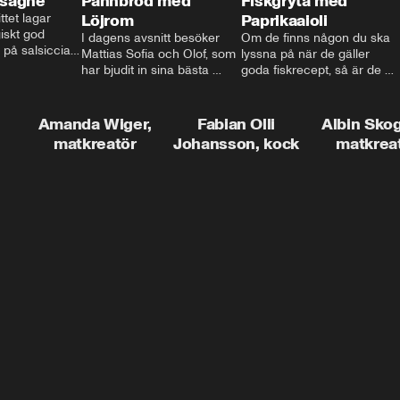
asagne
Pannbröd med
Fiskgryta med
ttet lagar 
Löjrom
Paprikaaioli
skt god 
I dagens avsnitt besöker 
Om de finns någon du ska 
 på salsiccia 
Mattias Sofia och Olof, som 
lyssna på när de gäller 
echamel och 
har bjudit in sina bästa 
goda fiskrecept, så är de 
ssa god ost. 
vänner Jessica och Roger, 
Thomas Sjögren. I det här 
ta!
för en trevlig middag. Han 
avsnittet får du receptet på 
visar hur man skapar en 
livets fiskgryta. Den perfekta 
Amanda Wiger,
Fabian Olli
Albin Sko
riktig restaurangupplevelse 
vardagsmatsfavoriten som 
matkreatör
Johansson, kock
matkrea
hemma, dom där extra 
funkar lika bra alla dagar i 
detaljerna som gör stor 
veckan.
skillnad och lyfta middagen 
till nästa nivå.