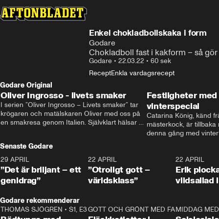
Enkel chokladbollskaka i form
Godare
Chokladboll fast i kakform – så gör
Godare
•
22.03.22
•
60 sek
Recept
Enkla vardagsrecept
Godare Original
Oliver Ingrosso - livets smaker
Festligheter med 
I serien ”Oliver Ingrosso – Livets smaker” tar 
vinterspecial
krögaren och matälskaren Oliver med oss på 
Catarina König, känd fr
en smakresa genom Italien. Självklart hälsar 
mästerkock, är tillbaka
brodern Benjamin Ingrosso på i Rom.
denna gång med vintern
blir småplock till glöggm
Senaste Godare
enkla knep som gör vinte
29 APRIL
0:50
22 APRIL
1:00
22 APRIL
”Det är briljant – ett
”Otroligt gott –
Erik plock
genidrag”
världsklass”
vildsallad
Godare rekommenderar
THOMAS SJÖGREN
•
S1, E3
13:56
GOTT OCH GRÖNT MED FABBE
12:17
MIDDAG MED 
•
S2, E2