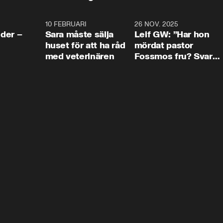
4:24
10 FEBRUARI
4:13
26 NOV. 2025
8:1
der –
Sara måste sälja
Leif GW: ”Har hon
huset för att ha råd
mördat pastor
med veterinären
Fossmos fru? Svar
nej.”