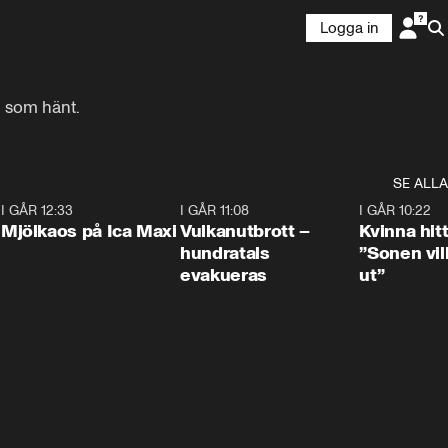
Logga in
d som hänt.
SE ALLA
0
I GÅR 12:33
0:24
I GÅR 11:08
0:27
I GÅR 10:22
Mjölkaos på Ica Maxi
Vulkanutbrott –
Kvinna hit
hundratals
”Sonen vill
evakueras
ut”