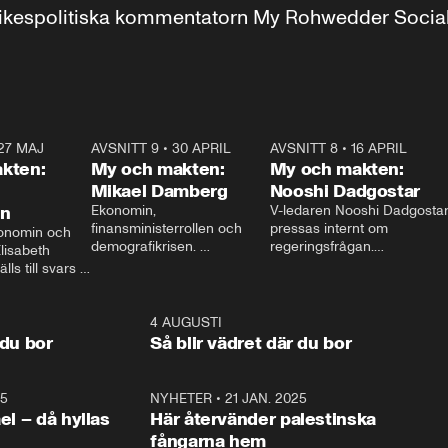
r inrikespolitiska kommentatorn My Rohwedder Soci
27 MAJ
3:51
AVSNITT 9
•
30 APRIL
24:00
AVSNITT 8
•
16 APRIL
25:1
kten:
My och makten:
My och makten:
Mikael Damberg
Nooshi Dadgostar
on
Ekonomin, 
V-ledaren Nooshi Dadgostar
finansministerrollen och 
pressas internt om 
onomin och 
demografikrisen. 
regeringsfrågan.

lisabeth 
Oppositionen ställs till svars 
I Aftonbladets 
ls till svars 
när Socialdemokraternas 
partiledarutfrågning ”My 
stern gästar 
Mikael Damberg gästar My 
och Makten” sätter hon ner 
My och Makten. 
och Makten. 
foten mot kritikerna:

1:06
4 AUGUSTI
1:0
– Vi ställer upp i val. Ska vi 
 du bor
Så blir vädret där du bor
vara med så sitter vi förstås 
25
1:22
NYHETER
•
21 JAN. 2025
0:5
ael – då hyllas
Här återvänder palestinska
fångarna hem