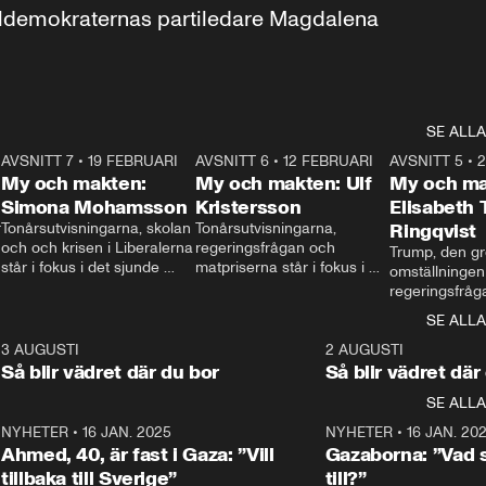
aldemokraternas partiledare Magdalena 
SE ALLA
7
AVSNITT 7
•
19 FEBRUARI
24:30
AVSNITT 6
•
12 FEBRUARI
27:30
AVSNITT 5
•
My och makten:
My och makten: Ulf
My och ma
Simona Mohamsson
Kristersson
Elisabeth
 
Tonårsutvisningarna, skolan 
Tonårsutvisningarna, 
Ringqvist
och och krisen i Liberalerna 
regeringsfrågan och 
Trump, den gr
står i fokus i det sjunde 
matpriserna står i fokus i 
omställningen
avsnittet av ”My och 
det sjätte avsnittet av ”My 
regeringsfråga
makten”. Se när 
och makten”. Se när 
centrum i det 
SE ALLA
Aftonbladets inrikespolitiska 
Aftonbladets inrikespolitiska 
avsnittet av ”
kommentator My 
kommentator My 
6
3 AUGUSTI
1:06
2 AUGUSTI
Makten”. Se nä
Rohwedder ställer 
Rohwedder ställer 
Så blir vädret där du bor
Så blir vädret där
Aftonbladets in
utbildnings- och 
statsminister Ulf Kristersson 
kommentator 
SE ALLA
integrationsminister Simona 
till svars.
Rohwedder stäl
Mohamsson till svars.
Centerpartiets
2
NYHETER
•
16 JAN. 2025
1:01
NYHETER
•
16 JAN. 20
Thand Ring till
Ahmed, 40, är fast i Gaza: ”Vill
Gazaborna: ”Vad s
tillbaka till Sverige”
till?”