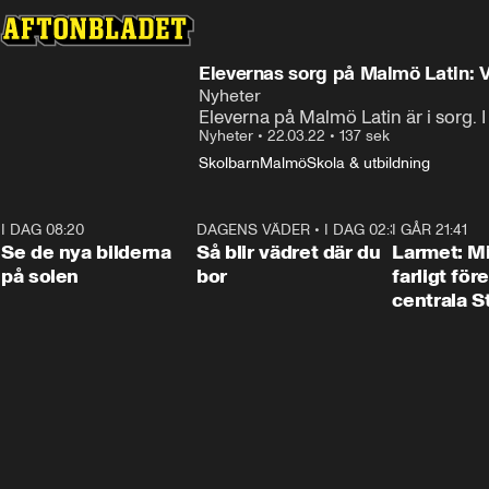
Elevernas sorg på Malmö Latin: V
Nyheter
Eleverna på Malmö Latin är i sorg. I
Nyheter
•
22.03.22
•
137 sek
Skolbarn
Malmö
Skola & utbildning
I DAG 08:20
0:19
DAGENS VÄDER
•
I DAG 02:30
1:06
I GÅR 21:41
Se de nya bilderna
Så blir vädret där du
Larmet: M
på solen
bor
farligt för
centrala 