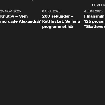
SE ALLA
3
25 NOV. 2025
31:05
8 OKT. 2025
4:29
4 JUNI 2025
Knutby – Vem
200 sekunder –
Finansmin
mördade Alexandra?
Köttfusket: Se hela
125 procent
programmet här
"Skattever
viktig uppg