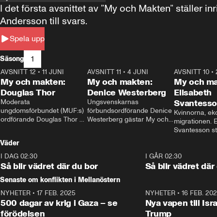
I det första avsnittet av ”My och Makten” ställe
Andersson till svars.
Spela upp
1
Säsong
AVSNITT 12
•
11 JUNI
26:27
AVSNITT 11
•
4 JUNI
23:40
AVSNITT 10
•
My och makten:
My och makten:
My och ma
Douglas Thor
Denice Westerberg
Elisabeth
Moderata 
Ungsvenskarnas 
Svantess
ungdomsförbundet (MUF:s) 
förbundsordförande Denice 
Kvinnorna, ek
ordförande Douglas Thor 
Westerberg gästar My och 
migrationen. E
gästar My och makten. I 
makten. I avsnittet 
Svantesson stäl
avsnittet diskuteras 
diskuteras migrationsfrågan 
när finansmini
Väder
tonårsutvisningarna och hur 
och hur SD ska locka 
Moderaterna ska locka 
kvinnliga väljare. 
I DAG 02:30
1:06
I GÅR 02:30
väljare till valet i höst. 
Så blir vädret där du bor
Så blir vädret där
Senaste om konflikten i Mellanöstern
NYHETER
•
17 FEB. 2025
0:45
NYHETER
•
16 FEB. 20
500 dagar av krig i Gaza – se
Nya vapen till Isr
förödelsen
Trump