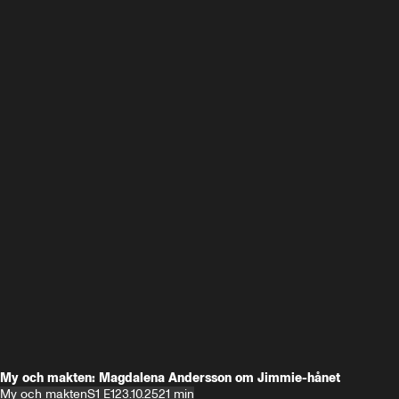
My och makten: Magdalena Andersson om Jimmie-hånet
My och makten
S1 E1
23.10.25
21 min