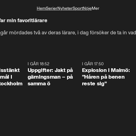
Hem
Serier
Nyheter
Sport
Nöje
Mer
Livsstil
ar min favoritlärare
 går mördades två av deras lärare, i dag försöker de ta in va
0:35
I GÅR 18:52
0:33
I GÅR 17:50
1:1
isstänkt
Uppgifter: Jakt på
Explosion i Malmö:
emål i
gärningsman – på
”Håren på benen
Stockholm
samma ö
reste sig”