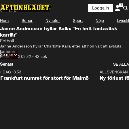
Logga in
Hem
Serier
Nyheter
Sport
Nöje
Livsstil
Janne Andersson hyllar Kalla: "En helt fantastisk
karriär"
Fotboll
Janne Andersson hyllar Charlotte Kalla efter att hon valt att avsluta 
karriären.
Se mer
Fotboll
•
23.03.22
•
42 sek
Senast
SE ALLA
I DAG 18:53
0:56
ALLSVENSKAN
Frankfurt numret för stort för Malmö
Ny förlust f