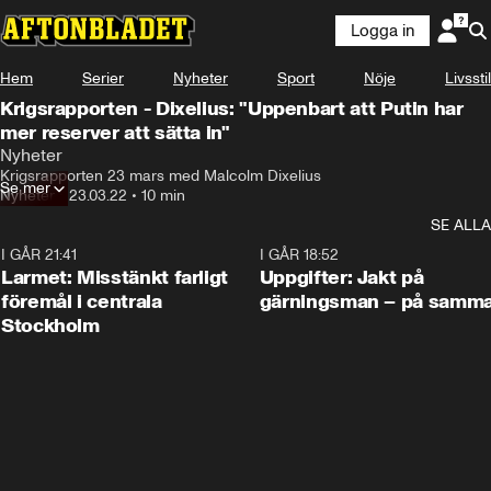
Logga in
Hem
Serier
Nyheter
Sport
Nöje
Livsstil
Krigsrapporten - Dixelius: "Uppenbart att Putin har
mer reserver att sätta in"
Nyheter
Krigsrapporten 23 mars med Malcolm Dixelius
Se mer
Nyheter
•
23.03.22
•
10 min
SE ALLA
I GÅR 21:41
0:35
I GÅR 18:52
Larmet: Misstänkt farligt
Uppgifter: Jakt på
föremål i centrala
gärningsman – på samma
Stockholm