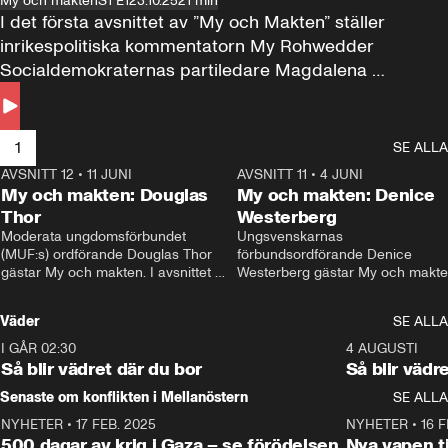
My och makten
S1 E1
23.10.25
21 min
I det första avsnittet av ”My och Makten” ställer 
inrikespolitiska kommentatorn My Rohwedder 
Socialdemokraternas partiledare Magdalena 
Andersson till svars.
1
SE ALLA
AVSNITT 12
•
11 JUNI
26:27
AVSNITT 11
•
4 JUNI
2
My och makten: Douglas
My och makten: Denice
Thor
Westerberg
Moderata ungdomsförbundet 
Ungsvenskarnas 
(MUF:s) ordförande Douglas Thor 
förbundsordförande Denice 
gästar My och makten. I avsnittet 
Westerberg gästar My och makten.
diskuteras tonårsutvisningarna och 
avsnittet diskuteras migrationsfrå
hur Moderaterna ska locka väljare till 
och hur SD ska locka kvinnliga 
Väder
SE ALLA
valet i höst. 
väljare. 
I GÅR 02:30
1:06
4 AUGUSTI
Så blir vädret där du bor
Så blir vädr
Senaste om konflikten i Mellanöstern
SE ALLA
NYHETER
•
17 FEB. 2025
0:45
NYHETER
•
16 F
500 dagar av krig i Gaza – se förödelsen
Nya vapen ti