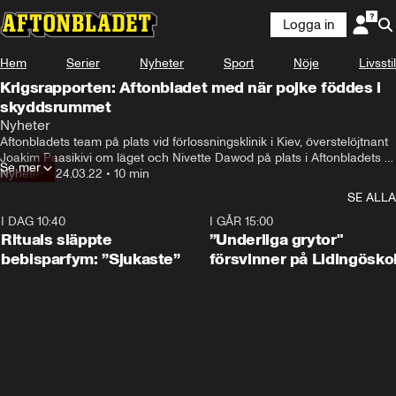
Logga in
Hem
Serier
Nyheter
Sport
Nöje
Livsstil
Krigsrapporten: Aftonbladet med när pojke föddes i
skyddsrummet
Nyheter
Aftonbladets team på plats vid förlossningsklinik i Kiev, överstelöjtnant 
Joakim Paasikivi om läget och Nivette Dawod på plats i Aftonbladets 
Se mer
studio.
Nyheter
•
24.03.22
•
10 min
SE ALLA
I DAG 10:40
1:01
I GÅR 15:00
Rituals släppte
”Underliga grytor"
bebisparfym: ”Sjukaste”
försvinner på Lidingösko