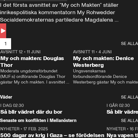
I det första avsnittet av ”My och Makten” ställer 
inrikespolitiska kommentatorn My Rohwedder 
Socialdemokraternas partiledare Magdalena 
Andersson till svars.
1
SE ALLA
AVSNITT 12
•
11 JUNI
26:27
AVSNITT 11
•
4 JUNI
2
My och makten: Douglas
My och makten: Denice
Thor
Westerberg
Moderata ungdomsförbundet 
Ungsvenskarnas 
(MUF:s) ordförande Douglas Thor 
förbundsordförande Denice 
gästar My och makten. I avsnittet 
Westerberg gästar My och makten.
diskuteras tonårsutvisningarna och 
avsnittet diskuteras migrationsfrå
hur Moderaterna ska locka väljare till 
och hur SD ska locka kvinnliga 
Väder
SE ALLA
valet i höst. 
väljare. 
I DAG 02:30
1:06
I GÅR 02:30
Så blir vädret där du bor
Så blir vädr
Senaste om konflikten i Mellanöstern
SE ALLA
NYHETER
•
17 FEB. 2025
0:45
NYHETER
•
16 F
500 dagar av krig i Gaza – se förödelsen
Nya vapen ti