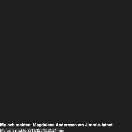
My och makten: Magdalena Andersson om Jimmie-hånet
My och makten
S1 E1
23.10.25
21 min