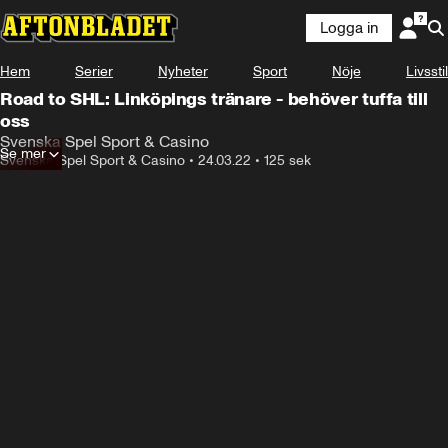
Logga in
Hem
Serier
Nyheter
Sport
Nöje
Livsstil
Road to SHL: Linköpings tränare - behöver tuffa till
oss
Svenska Spel Sport & Casino
Se mer
Svenska Spel Sport & Casino
•
24.03.22
•
125 sek