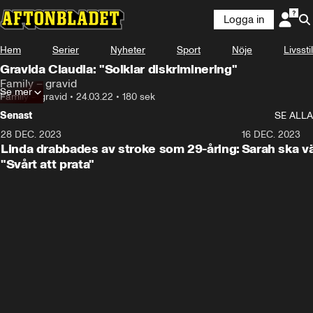
Logga in
Hem
Serier
Nyheter
Sport
Nöje
Livsstil
Gravida Claudia: "Solklar diskriminering"
Family – gravid
Se mer
Family – gravid
•
24.03.22
•
180 sek
Senast
SE ALLA
28 DEC. 2023
1:52
16 DEC. 2023
Linda drabbades av stroke som 29-åring:
Sarah ska vä
"Svårt att prata"