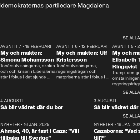
aldemokraternas partiledare Magdalena 
SE ALLA
7
AVSNITT 7
•
19 FEBRUARI
24:30
AVSNITT 6
•
12 FEBRUARI
27:30
AVSNITT 5
•
My och makten:
My och makten: Ulf
My och ma
Simona Mohamsson
Kristersson
Elisabeth
 
Tonårsutvisningarna, skolan 
Tonårsutvisningarna, 
Ringqvist
och och krisen i Liberalerna 
regeringsfrågan och 
Trump, den gr
står i fokus i det sjunde 
matpriserna står i fokus i 
omställningen
avsnittet av ”My och 
det sjätte avsnittet av ”My 
regeringsfråga
makten”. Se när 
och makten”. Se när 
centrum i det 
SE ALLA
Aftonbladets inrikespolitiska 
Aftonbladets inrikespolitiska 
avsnittet av ”
kommentator My 
kommentator My 
6
4 AUGUSTI
1:06
3 AUGUSTI
Makten”. Se nä
Rohwedder ställer 
Rohwedder ställer 
Så blir vädret där du bor
Så blir vädret där
Aftonbladets in
utbildnings- och 
statsminister Ulf Kristersson 
kommentator 
SE ALLA
integrationsminister Simona 
till svars.
Rohwedder stäl
Mohamsson till svars.
Centerpartiets
2
NYHETER
•
16 JAN. 2025
1:01
NYHETER
•
16 JAN. 20
Thand Ring till
Ahmed, 40, är fast i Gaza: ”Vill
Gazaborna: ”Vad s
tillbaka till Sverige”
till?”