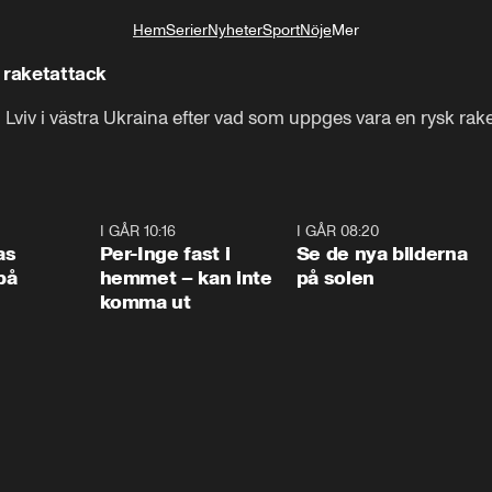
Hem
Serier
Nyheter
Sport
Nöje
Mer
Livsstil
k raketattack
 Lviv i västra Ukraina efter vad som uppges vara en rysk rake
0:45
I GÅR 10:16
1:26
I GÅR 08:20
0:3
as
Per-Inge fast i
Se de nya bilderna
på
hemmet – kan inte
på solen
komma ut