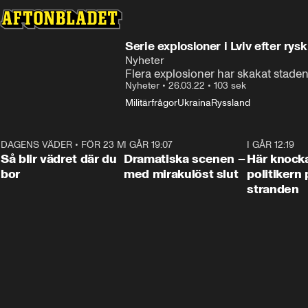
Serie explosioner i Lviv efter rys
Nyheter
Flera explosioner har skakat staden
Nyheter
•
26.03.22
•
103 sek
Militärfrågor
Ukraina
Ryssland
DAGENS VÄDER
•
FÖR 23 MIN SEN
1:06
I GÅR 19:07
0:42
I GÅR 12:19
Så blir vädret där du
Dramatiska scenen –
Här knock
bor
med mirakulöst slut
politikern 
stranden