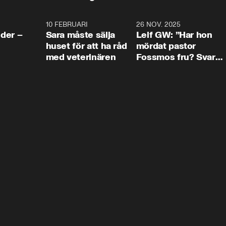
4:24
10 FEBRUARI
4:13
26 NOV. 2025
8:1
der –
Sara måste sälja
Leif GW: ”Har hon
huset för att ha råd
mördat pastor
med veterinären
Fossmos fru? Svar
nej.”