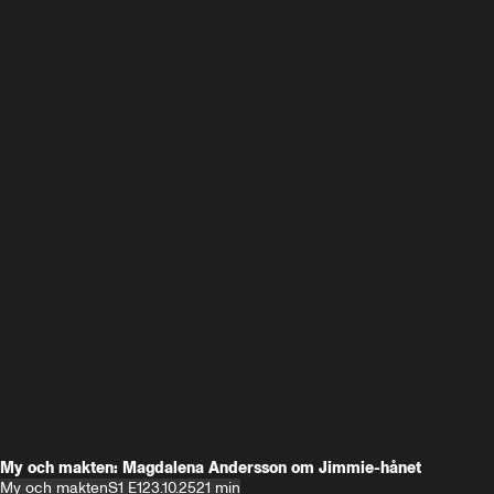
My och makten: Magdalena Andersson om Jimmie-hånet
My och makten
S1 E1
23.10.25
21 min