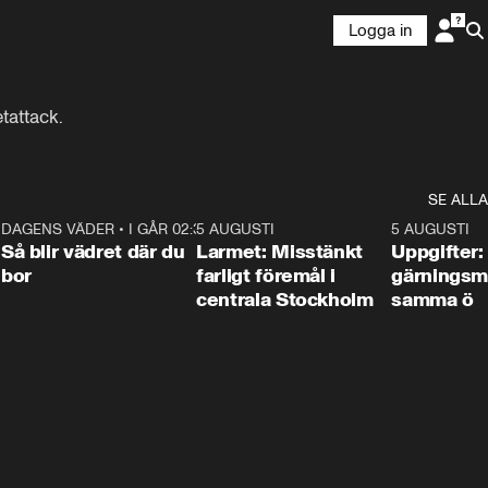
Logga in
tattack.
SE ALLA
1
DAGENS VÄDER
•
I GÅR 02:30
1:06
5 AUGUSTI
0:35
5 AUGUSTI
Så blir vädret där du
Larmet: Misstänkt
Uppgifter:
bor
farligt föremål i
gärningsm
centrala Stockholm
samma ö