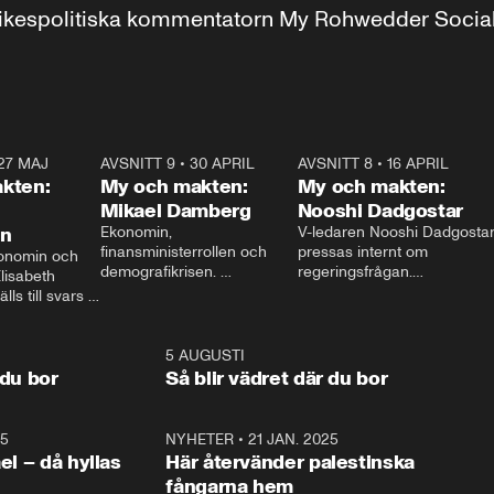
r inrikespolitiska kommentatorn My Rohwedder Soci
27 MAJ
3:51
AVSNITT 9
•
30 APRIL
24:00
AVSNITT 8
•
16 APRIL
25:1
kten:
My och makten:
My och makten:
Mikael Damberg
Nooshi Dadgostar
on
Ekonomin, 
V-ledaren Nooshi Dadgostar
finansministerrollen och 
pressas internt om 
onomin och 
demografikrisen. 
regeringsfrågan.

lisabeth 
Oppositionen ställs till svars 
I Aftonbladets 
ls till svars 
när Socialdemokraternas 
partiledarutfrågning ”My 
stern gästar 
Mikael Damberg gästar My 
och Makten” sätter hon ner 
My och Makten. 
och Makten. 
foten mot kritikerna:

1:06
5 AUGUSTI
1:0
– Vi ställer upp i val. Ska vi 
 du bor
Så blir vädret där du bor
vara med så sitter vi förstås 
25
1:22
NYHETER
•
21 JAN. 2025
0:5
ael – då hyllas
Här återvänder palestinska
fångarna hem