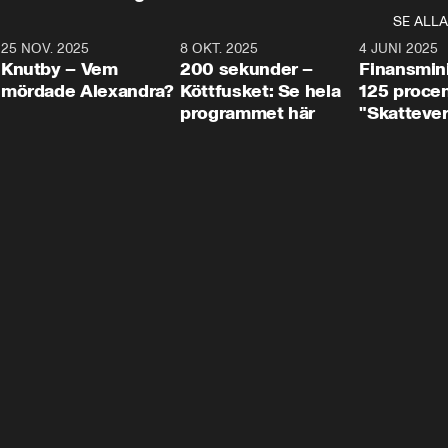
SE ALLA
3
25 NOV. 2025
31:05
8 OKT. 2025
4:29
4 JUNI 2025
Knutby – Vem
200 sekunder –
Finansmin
mördade Alexandra?
Köttfusket: Se hela
125 procent
programmet här
"Skattever
viktig uppg