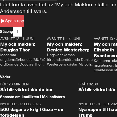
I det första avsnittet av ”My och Makten” ställe
Andersson till svars.
Spela upp
1
Säsong
AVSNITT 12
•
11 JUNI
26:27
AVSNITT 11
•
4 JUNI
23:40
AVSNITT 10
•
My och makten:
My och makten:
My och ma
Douglas Thor
Denice Westerberg
Elisabeth
Moderata 
Ungsvenskarnas 
Svantess
ungdomsförbundet (MUF:s) 
förbundsordförande Denice 
Kvinnorna, ek
ordförande Douglas Thor 
Westerberg gästar My och 
migrationen. E
gästar My och makten. I 
makten. I avsnittet 
Svantesson stäl
avsnittet diskuteras 
diskuteras migrationsfrågan 
när finansmini
Väder
tonårsutvisningarna och hur 
och hur SD ska locka 
Moderaterna ska locka 
kvinnliga väljare. 
FÖR 23 MIN SEN
1:06
I GÅR 02:30
väljare till valet i höst. 
Så blir vädret där du bor
Så blir vädret där
Senaste om konflikten i Mellanöstern
NYHETER
•
17 FEB. 2025
0:45
NYHETER
•
16 FEB. 20
500 dagar av krig i Gaza – se
Nya vapen till Isr
förödelsen
Trump