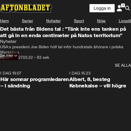
Logga in
Hem
Serier
Nyheter
Sport
Nöje
Livsstil
Det bästa från Bidens tal : ”Tänk inte ens tanken på
att gå in en enda centimeter på Natos territorium”
Nyheter
USA:s president Joe Biden höll tal inför hundratals åhörare i polska 
Warszawa.
Se mer
Nyheter
•
27.03.22
•
83 sek
SE ALLA
I DAG 19:07
0:45
I DAG 15:23
Här somnar programledaren
Albert, 8, besteg
– i sändning
Kebnekaise – vill högre