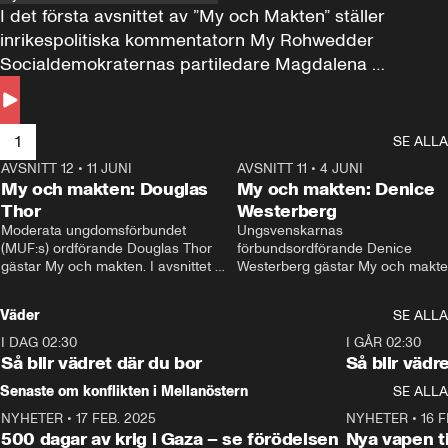
I det första avsnittet av ”My och Makten” ställer 
inrikespolitiska kommentatorn My Rohwedder 
Socialdemokraternas partiledare Magdalena 
Andersson till svars.
1
SE ALLA
AVSNITT 12
•
11 JUNI
26:27
AVSNITT 11
•
4 JUNI
2
My och makten: Douglas
My och makten: Denice
Thor
Westerberg
Moderata ungdomsförbundet 
Ungsvenskarnas 
(MUF:s) ordförande Douglas Thor 
förbundsordförande Denice 
gästar My och makten. I avsnittet 
Westerberg gästar My och makten.
diskuteras tonårsutvisningarna och 
avsnittet diskuteras migrationsfrå
hur Moderaterna ska locka väljare till 
och hur SD ska locka kvinnliga 
Väder
SE ALLA
valet i höst. 
väljare. 
I DAG 02:30
1:06
I GÅR 02:30
Så blir vädret där du bor
Så blir vädr
Senaste om konflikten i Mellanöstern
SE ALLA
NYHETER
•
17 FEB. 2025
0:45
NYHETER
•
16 F
500 dagar av krig i Gaza – se förödelsen
Nya vapen ti