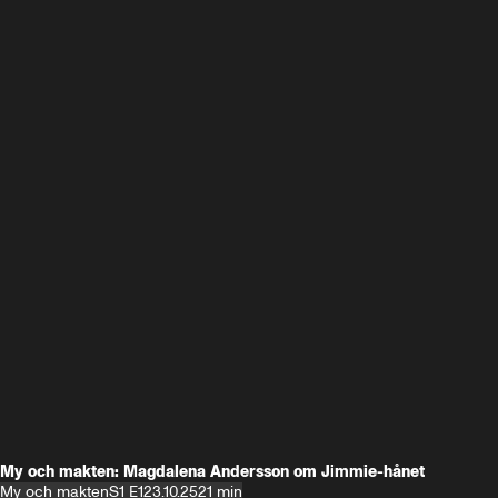
My och makten: Magdalena Andersson om Jimmie-hånet
My och makten
S1 E1
23.10.25
21 min