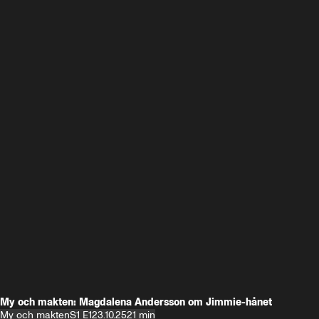
My och makten: Magdalena Andersson om Jimmie-hånet
My och makten
S1 E1
23.10.25
21 min