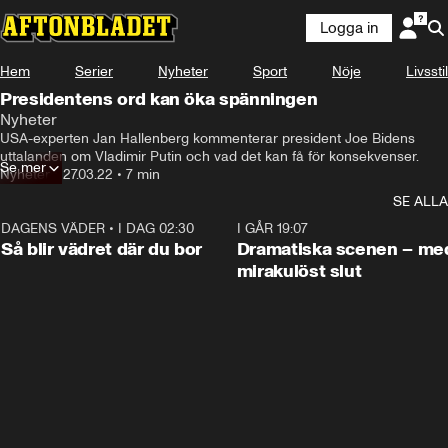
Logga in
Hem
Serier
Nyheter
Sport
Nöje
Livsstil
Presidentens ord kan öka spänningen
Nyheter
USA-experten Jan Hallenberg kommenterar president Joe Bidens 
uttalanden om Vladimir Putin och vad det kan få för konsekvenser.
Se mer
Nyheter
•
27.03.22
•
7 min
SE ALLA
DAGENS VÄDER
•
I DAG 02:30
1:06
I GÅR 19:07
Så blir vädret där du bor
Dramatiska scenen – me
mirakulöst slut