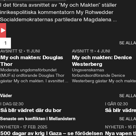
I det första avsnittet av ”My och Makten” ställer 
inrikespolitiska kommentatorn My Rohwedder 
Socialdemokraternas partiledare Magdalena 
Andersson till svars.
1
SE ALLA
AVSNITT 12
•
11 JUNI
26:27
AVSNITT 11
•
4 JUNI
2
My och makten: Douglas
My och makten: Denice
Thor
Westerberg
Moderata ungdomsförbundet 
Ungsvenskarnas 
(MUF:s) ordförande Douglas Thor 
förbundsordförande Denice 
gästar My och makten. I avsnittet 
Westerberg gästar My och makten.
diskuteras tonårsutvisningarna och 
avsnittet diskuteras migrationsfrå
hur Moderaterna ska locka väljare till 
och hur SD ska locka kvinnliga 
Väder
SE ALLA
valet i höst. 
väljare. 
I DAG 02:30
1:06
I GÅR 02:30
Så blir vädret där du bor
Så blir vädr
Senaste om konflikten i Mellanöstern
SE ALLA
NYHETER
•
17 FEB. 2025
0:45
NYHETER
•
16 F
500 dagar av krig i Gaza – se förödelsen
Nya vapen ti