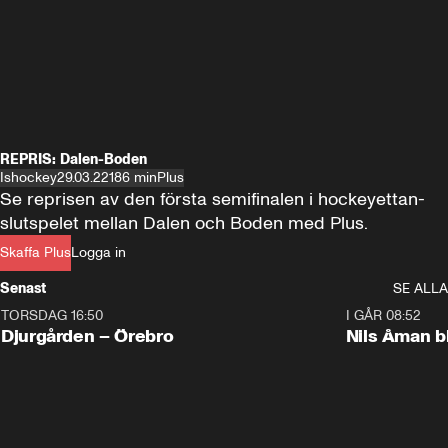
REPRIS: Dalen-Boden
Ishockey
29.03.22
186 min
Plus
Se reprisen av den första semifinalen i hockeyettan-
slutspelet mellan Dalen och Boden med Plus.
Skaffa Plus
Logga in
Senast
SE ALLA
TORSDAG 16:50
I GÅR 08:52
Plus
Djurgården – Örebro
Nils Åman b