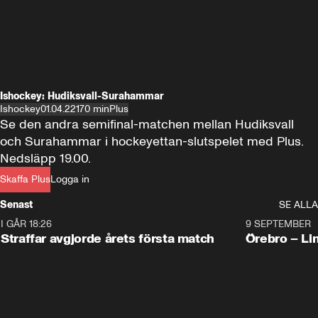
Ishockey: Hudiksvall-Surahammar
Ishockey
01.04.22
170 min
Plus
Se den andra semifinal-matchen mellan Hudiksvall 
och Surahammar i hockeyettan-slutspelet med Plus. 
Nedsläpp 19.00.
Skaffa Plus
Logga in
Senast
SE ALLA
I GÅR 18:26
2:19
9 SEPTEMBER
Plus
Straffar avgjorde årets första match
Örebro – Li