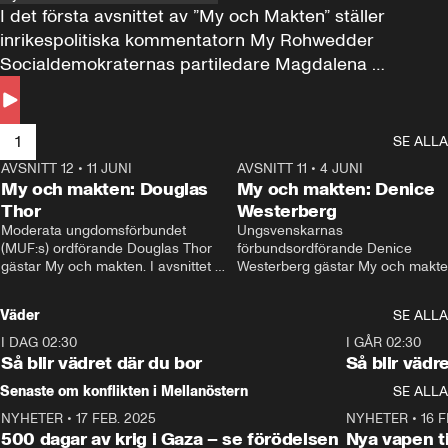
I det första avsnittet av ”My och Makten” ställer 
inrikespolitiska kommentatorn My Rohwedder 
Socialdemokraternas partiledare Magdalena 
Andersson till svars.
1
SE ALLA
AVSNITT 12
•
11 JUNI
26:27
AVSNITT 11
•
4 JUNI
2
My och makten: Douglas
My och makten: Denice
Thor
Westerberg
Moderata ungdomsförbundet 
Ungsvenskarnas 
(MUF:s) ordförande Douglas Thor 
förbundsordförande Denice 
gästar My och makten. I avsnittet 
Westerberg gästar My och makten.
diskuteras tonårsutvisningarna och 
avsnittet diskuteras migrationsfrå
hur Moderaterna ska locka väljare till 
och hur SD ska locka kvinnliga 
Väder
SE ALLA
valet i höst. 
väljare. 
I DAG 02:30
1:06
I GÅR 02:30
Så blir vädret där du bor
Så blir vädr
Senaste om konflikten i Mellanöstern
SE ALLA
NYHETER
•
17 FEB. 2025
0:45
NYHETER
•
16 F
500 dagar av krig i Gaza – se förödelsen
Nya vapen ti