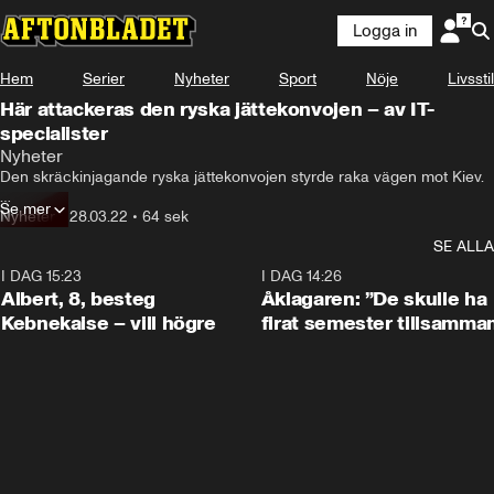
Logga in
Hem
Serier
Nyheter
Sport
Nöje
Livsstil
Här attackeras den ryska jättekonvojen – av IT-
specialister
Nyheter
Den skräckinjagande ryska jättekonvojen styrde raka vägen mot Kiev.

Se mer
Men huvudstaden räddades – av en liten styrka av IT-specialister med 
Nyheter
•
28.03.22
•
64 sek
drönare.
SE ALLA
I DAG 15:23
0:54
I DAG 14:26
Albert, 8, besteg
Åklagaren: ”De skulle ha
Kebnekaise – vill högre
firat semester tillsamma