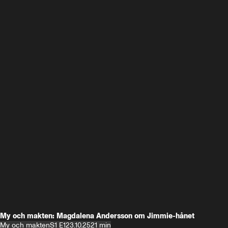
My och makten: Magdalena Andersson om Jimmie-hånet
My och makten
S1 E1
23.10.25
21 min