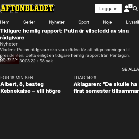
Logga in
Hem
Serier
Nyheter
Sport
Nöje
Livsstil
Tidigare hemlig rapport: Putin är vilseledd av sina
rådgivare
Nyheter
Vladimir Putins rådgivare ska vara rädda för att säga sanningen till 
presidenten. Detta enligt en tidigare hemlig rapport från Pentagon.
Se mer
Nyheter
•
30.03.22
•
58 sek
SE ALLA
FÖR 16 MIN SEN
0:54
I DAG 14:26
Albert, 8, besteg
Åklagaren: ”De skulle ha
Kebnekaise – vill högre
firat semester tillsamma