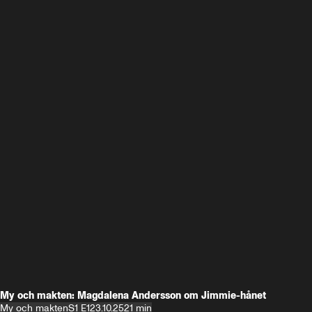
My och makten: Magdalena Andersson om Jimmie-hånet
My och makten
S1 E1
23.10.25
21 min