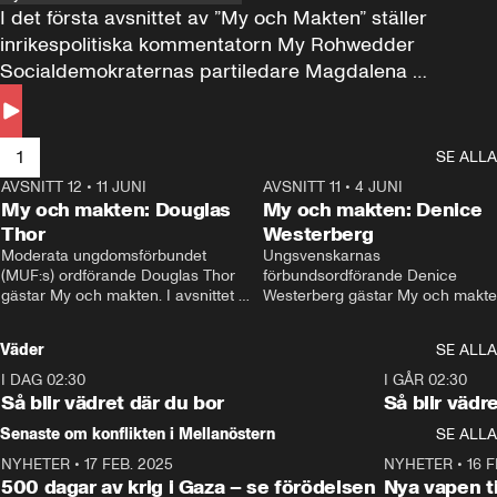
I det första avsnittet av ”My och Makten” ställer 
inrikespolitiska kommentatorn My Rohwedder 
Socialdemokraternas partiledare Magdalena 
Andersson till svars.
1
SE ALLA
AVSNITT 12
•
11 JUNI
26:27
AVSNITT 11
•
4 JUNI
2
My och makten: Douglas
My och makten: Denice
Thor
Westerberg
Moderata ungdomsförbundet 
Ungsvenskarnas 
(MUF:s) ordförande Douglas Thor 
förbundsordförande Denice 
gästar My och makten. I avsnittet 
Westerberg gästar My och makten.
diskuteras tonårsutvisningarna och 
avsnittet diskuteras migrationsfrå
hur Moderaterna ska locka väljare till 
och hur SD ska locka kvinnliga 
Väder
SE ALLA
valet i höst. 
väljare. 
I DAG 02:30
1:06
I GÅR 02:30
Så blir vädret där du bor
Så blir vädr
Senaste om konflikten i Mellanöstern
SE ALLA
NYHETER
•
17 FEB. 2025
0:45
NYHETER
•
16 F
500 dagar av krig i Gaza – se förödelsen
Nya vapen ti