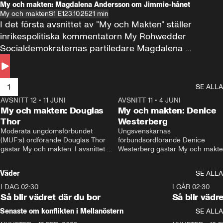
My och makten: Magdalena Andersson om Jimmie-hånet
My och makten
S1 E1
23.10.25
21 min
I det första avsnittet av ”My och Makten” ställer 
inrikespolitiska kommentatorn My Rohwedder 
Socialdemokraternas partiledare Magdalena 
Andersson till svars.
1
SE ALLA
AVSNITT 12
•
11 JUNI
26:27
AVSNITT 11
•
4 JUNI
2
My och makten: Douglas
My och makten: Denice
Thor
Westerberg
Moderata ungdomsförbundet 
Ungsvenskarnas 
(MUF:s) ordförande Douglas Thor 
förbundsordförande Denice 
gästar My och makten. I avsnittet 
Westerberg gästar My och makten.
diskuteras tonårsutvisningarna och 
avsnittet diskuteras migrationsfrå
hur Moderaterna ska locka väljare till 
och hur SD ska locka kvinnliga 
Väder
SE ALLA
valet i höst. 
väljare. 
I DAG 02:30
1:06
I GÅR 02:30
Så blir vädret där du bor
Så blir vädr
Senaste om konflikten i Mellanöstern
SE ALLA