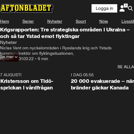
Logga in
Hem
Serier
Nyheter
Sport
Nöje
Livsstil
Krigsrapporten: Tre strategiska områden i Ukraina –
och så tar Ystad emot flyktingar
Nyheter
Niclas Vent om nyckelområden i Rysslands krig och Ystads 
kommundirektör om flyktingsituationen,
Se mer
Nyheter
•
31.03.22
•
9 min
SE ALLA
7 AUGUSTI
0:42
I DAG 05:56
Kristersson om Tidö-
20 000 evakuerade – nä
sprickan i vårdfrågan
bränder gäckar Kanada