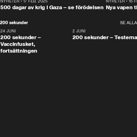
NYHETER
•
17 FEB. 2025
0:45
NYHETER
•
16 F
500 dagar av krig i Gaza – se förödelsen
Nya vapen ti
200 sekunder
SE ALLA
24 JUNI
5:00
2 JUNI
200 sekunder –
200 sekunder – Testern
Vaccinfusket,
fortsättningen