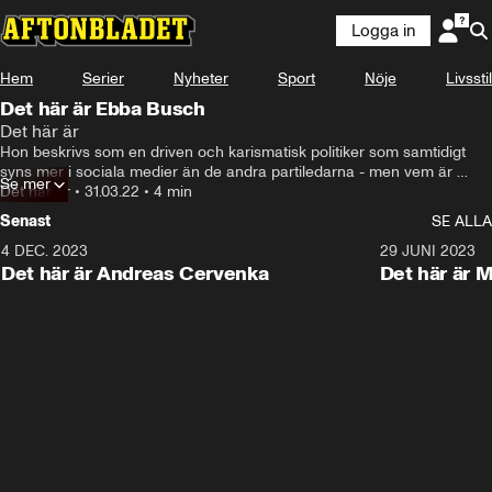
Logga in
Hem
Serier
Nyheter
Sport
Nöje
Livsstil
Det här är Ebba Busch
Det här är
Hon beskrivs som en driven och karismatisk politiker som samtidigt 
syns mer i sociala medier än de andra partiledarna - men vem är 
Se mer
egentligen Kristdemokraternas ledare Ebba Busch och hur började 
Det här är
•
31.03.22
•
4 min
hennes politiska resa?
Senast
SE ALLA
4 DEC. 2023
1:31
29 JUNI 2023
Det här är Andreas Cervenka
Det här är