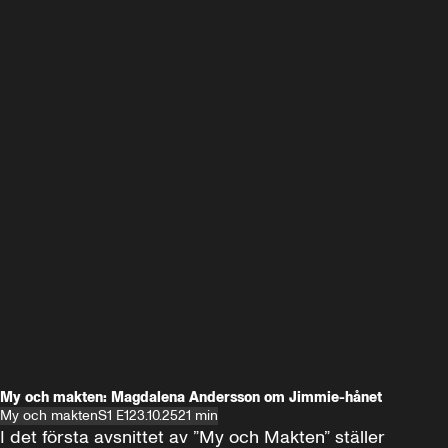
My och makten: Magdalena Andersson om Jimmie-hånet
My och makten
S1 E1
23.10.25
21 min
I det första avsnittet av ”My och Makten” ställer 