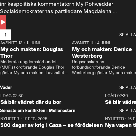
inrikespolitiska kommentatorn My Rohwedder 
Socialdemokraternas partiledare Magdalena 
Andersson till svars.
1
SE ALLA
AVSNITT 12
•
11 JUNI
26:27
AVSNITT 11
•
4 JUNI
2
My och makten: Douglas
My och makten: Denice
Thor
Westerberg
Moderata ungdomsförbundet 
Ungsvenskarnas 
(MUF:s) ordförande Douglas Thor 
förbundsordförande Denice 
gästar My och makten. I avsnittet 
Westerberg gästar My och makten.
diskuteras tonårsutvisningarna och 
avsnittet diskuteras migrationsfrå
hur Moderaterna ska locka väljare till 
och hur SD ska locka kvinnliga 
Väder
SE ALLA
valet i höst. 
väljare. 
I DAG 02:30
1:06
I GÅR 02:30
Så blir vädret där du bor
Så blir vädr
Senaste om konflikten i Mellanöstern
SE ALLA
NYHETER
•
17 FEB. 2025
0:45
NYHETER
•
16 F
500 dagar av krig i Gaza – se förödelsen
Nya vapen ti