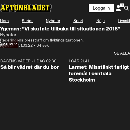
Logga in
Hem
Serier
Nyheter
Sport
Nöje
Livsstil
Ygeman: ”Vi ska inte tillbaka till situationen 2015”
Nyheter
Regeringens pressträff om flyktingsituationen.
Se mer
Nyheter
•
31.03.22
•
34 sek
SE ALLA
DAGENS VÄDER
•
I DAG 02:30
1:06
I GÅR 21:41
Så blir vädret där du bor
Larmet: Misstänkt farligt
föremål i centrala
Stockholm