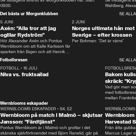
Se tisdagens avsnitt av Morgonklubben här. Start 
Se fredagens av
09.00. 
Det bästa ur Morgonklubben
SE ALLA
5 JUNI
0:44
2 JUNI
Axén: ”Alla tror att jag
Norges ultimata hån mot
ogillar Rydström”
Sverige – efter krossen
Hör Alexander Axén och Pontus 
Per Bohman: ”Det är värre”
Wernbloom om att Kalle Karlsson får 
sparken från Bajen och att Henrik 
Rydström tar över
Fotbollsresan
SE ALLA
FOTBOLL
•
16 JULI
0:44
FOTBOLLSRES
Niva vs. fruktsallad
Bakom kulis
skräck: ”Kry
Vad gör man som
med fotbollsres
Wernblooms eskapader
WERNBLOOMS ESKAPADER
•
S4, E2
38:23
WERNBLOOMS 
Wernbloom på match i Malmö – skjutsar
Wernbloom 
Jansson: ”Färdtjänst”
Harvestad 
Pontus Wernbloom är i Malmö och grottar i det 
Från åtta gubbar 
skånska självförtroendet med Björn Ranelid, går på 
Marcus Lager sta