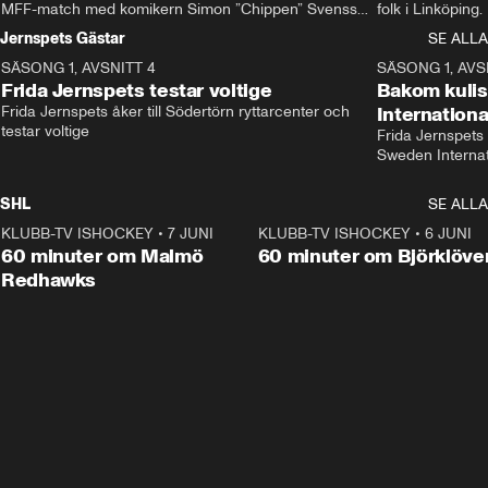
MFF-match med komikern Simon ”Chippen” Svensson 
folk i Linköping
och hjälper skadade stjärnbacken Pontus Jansson 
och Wernbloom kl
Jernspets Gästar
SE ALLA
hem. 
SÄSONG 1, AVSNITT 4
13:37
SÄSONG 1, AVS
Frida Jernspets testar voltige
Bakom kuli
Frida Jernspets åker till Södertörn ryttarcenter och 
Internation
testar voltige
Frida Jernspets 
Sweden Interna
SHL
SE ALLA
KLUBB-TV ISHOCKEY
•
7 JUNI
1:02:53
KLUBB-TV ISHOCKEY
•
6 JUNI
1:0
Plus
60 minuter om Malmö
60 minuter om Björklöve
Redhawks