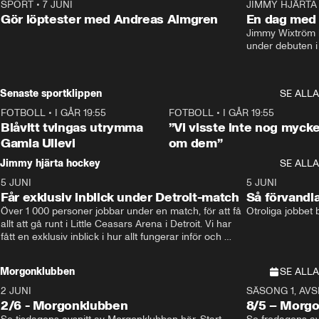
SPORT
•
7 JUNI
16:36
JIMMY HJÄRTA
Gör löptester med Andreas Almgren
En dag med 
Jimmy Wixtröm 
under debuten i
Senaste sportklippen
SE ALLA
FOTBOLL
•
I GÅR 19:55
0:29
FOTBOLL
•
I GÅR 19:55
Blåvitt tvingas utrymma
”Vi visste inte nog mycke
Gamla Ullevi
om dem”
Jimmy hjärta hockey
SE ALLA
5 JUNI
11:14
5 JUNI
Får exklusiv inblick under Detroit-match
Så förvandl
Över 1 000 personer jobbar under en match, för att få 
Otroliga jobbet
allt att gå runt i Little Ceasars Arena i Detroit. Vi har 
fått en exklusiv inblick i hur allt fungerar inför och 
under match i världens bästa hockeyliga
Morgonklubben
SE ALLA
2 JUNI
SÄSONG 1, AVSN
2/6 - Morgonklubben
8/5 – Morg