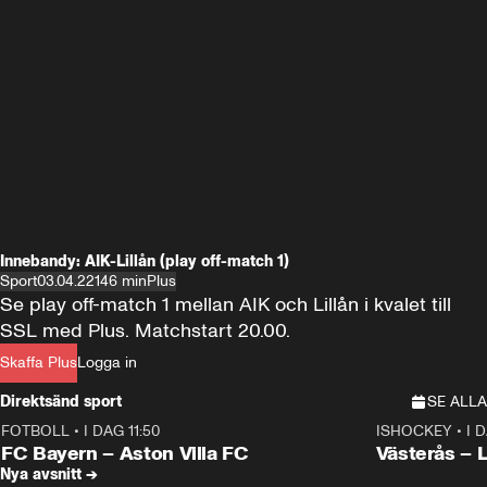
Innebandy: AIK-Lillån (play off-match 1)
Sport
03.04.22
146 min
Plus
Se play off-match 1 mellan AIK och Lillån i kvalet till 
SSL med Plus. Matchstart 20.00.
Skaffa Plus
Logga in
Direktsänd sport
SE ALLA
FOTBOLL
•
I DAG 11:50
ISHOCKEY
•
I 
Plus
Plus
FC Bayern – Aston Villa FC
Västerås – 
Nya avsnitt →