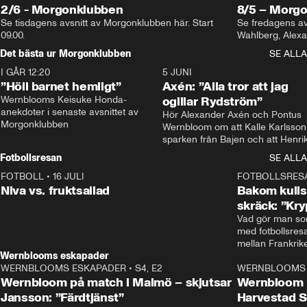
2/6 - Morgonklubben
8/5 – Morg
Se tisdagens avsnitt av Morgonklubben här. Start 
Se fredagens av
09.00. 
Det bästa ur Morgonklubben
SE ALLA
I GÅR 12:20
1:14
5 JUNI
”Höll barnet hemligt”
Axén: ”Alla tror att jag
Wernblooms Keisuke Honda-
ogillar Rydström”
anekdoter i senaste avsnittet av 
Hör Alexander Axén och Pontus 
Morgonklubben
Wernbloom om att Kalle Karlsson 
sparken från Bajen och att Henrik
Rydström tar över
Fotbollsresan
SE ALLA
FOTBOLL
•
16 JULI
0:44
FOTBOLLSRES
Niva vs. fruktsallad
Bakom kulis
skräck: ”Kry
Vad gör man som
med fotbollsres
Wernblooms eskapader
WERNBLOOMS ESKAPADER
•
S4, E2
38:23
WERNBLOOMS 
Wernbloom på match i Malmö – skjutsar
Wernbloom 
Jansson: ”Färdtjänst”
Harvestad 