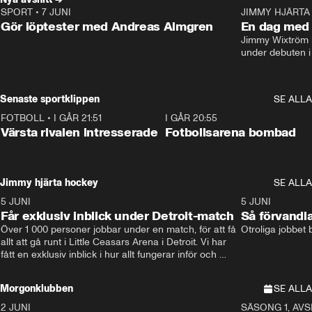
SPORT
•
7 JUNI
16:36
JIMMY HJÄRTA
Gör löptester med Andreas Almgren
En dag med 
Jimmy Wixtröm 
under debuten i
Senaste sportklippen
SE ALLA
FOTBOLL
•
I GÅR 21:51
0:31
I GÅR 20:55
Värsta rivalen intresserade
Fotbollsarena bombad
Jimmy hjärta hockey
SE ALLA
5 JUNI
11:14
5 JUNI
Får exklusiv inblick under Detroit-match
Så förvandl
Över 1 000 personer jobbar under en match, för att få 
Otroliga jobbet
allt att gå runt i Little Ceasars Arena i Detroit. Vi har 
fått en exklusiv inblick i hur allt fungerar inför och 
under match i världens bästa hockeyliga
Morgonklubben
SE ALLA
2 JUNI
SÄSONG 1, AVSN