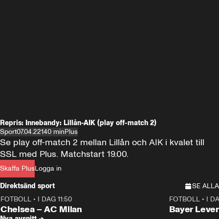
Repris: Innebandy: Lillån-AIK (play off-match 2)
Sport
07.04.22
140 min
Plus
Se play off-match 2 mellan Lillån och AIK i kvalet till 
SSL med Plus. Matchstart 19.00.
Skaffa Plus
Logga in
Direktsänd sport
SE ALLA
FOTBOLL
•
I DAG 11:50
FOTBOLL
•
I D
Plus
Plus
Chelsea – AC Milan
Bayer Lever
Nya avsnitt →