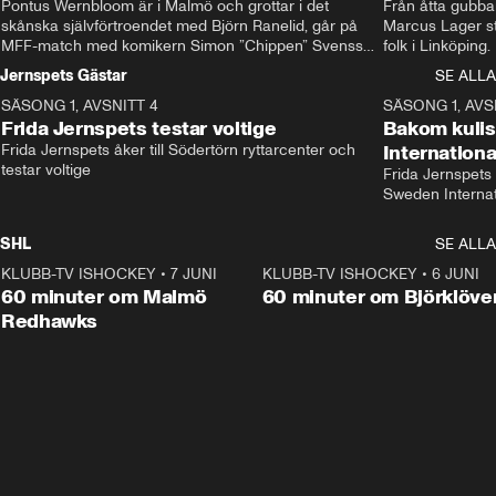
Pontus Wernbloom är i Malmö och grottar i det 
Från åtta gubbar 
skånska självförtroendet med Björn Ranelid, går på 
Marcus Lager sta
MFF-match med komikern Simon ”Chippen” Svensson 
folk i Linköping
och hjälper skadade stjärnbacken Pontus Jansson 
och Wernbloom kl
Jernspets Gästar
SE ALLA
hem. 
SÄSONG 1, AVSNITT 4
13:37
SÄSONG 1, AVS
Frida Jernspets testar voltige
Bakom kuli
Frida Jernspets åker till Södertörn ryttarcenter och 
Internation
testar voltige
Frida Jernspets 
Sweden Interna
SHL
SE ALLA
KLUBB-TV ISHOCKEY
•
7 JUNI
1:02:53
KLUBB-TV ISHOCKEY
•
6 JUNI
1:0
Plus
60 minuter om Malmö
60 minuter om Björklöve
Redhawks